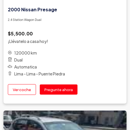
2000 Nissan Presage
2.4 Station Wagon Dual
$5,500.00
¡Llévatelo a casa hoy!
120000 km
Dual
Automatica
Lima - Lima - Puente Piedra
Ver coche
Pregunte ahora