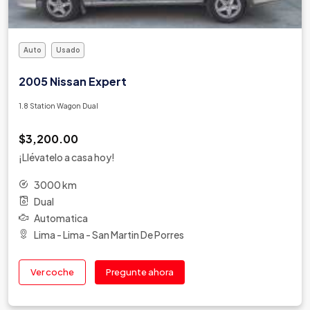
Auto
Usado
2005 Nissan Expert
1.8 Station Wagon Dual
$3,200.00
¡Llévatelo a casa hoy!
3000 km
Dual
Automatica
Lima - Lima - San Martin De Porres
Ver coche
Pregunte ahora