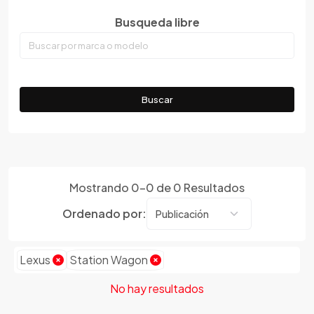
Faw
Busqueda libre
Ferrari
Fiat
Ford
Foton
Buscar
Gac
Geely
Geo
Gmc
Mostrando
0
-
0
de
0
Resultados
Gonow
Great Wall
Ordenado por:
Hafei
Haima
Lexus
Station Wagon
Haval
Hillman
No hay resultados
Honda