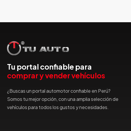
Hummer
Hyundai
IncaPower
Infiniti
Isuzu
Jac
Jaecco
Jaguar
Tu portal confiable para
Jeep
comprar y vender vehículos
Jetour
Jinbei
¿Buscas un portal automotor confiable en Perú?
Jmc
Somos tu mejor opción, con una amplia selección de
JMEV
vehículos para todos los gustos y necesidades.
Jonway
Joylong
Kaiyi