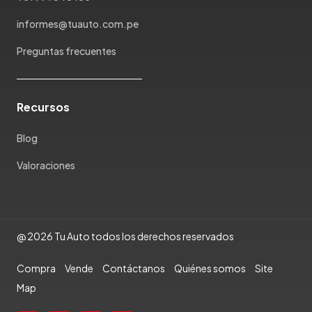
Ram
Rambler
informes@tuauto.com.pe
Renault
Preguntas frecuentes
Rich
Rolls Royce
Scion
Recursos
Seat
Shineray
Blog
Skoda
Valoraciones
Soueast
Ssangyong
Subaru
Suzuki
@ 2026 Tu Auto todos los derechos reservados
Tata
Compra
Vende
Contáctanos
Quiénes somos
Site
Tesla
Map
Toyota
Triumph