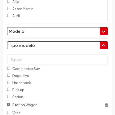
Asia
Aston Martin
Audi
Austin
Baic
Modelo
Baw
Bentley
Tipo modelo
BMW
Brilliance
Buick
Camionetas Suv
Byd
Deportivo
Cadillac
Hatchback
Chana
Pick up
Changan
Sedan
Changfeng
Station Wagon
Changhe
Vans
Chery