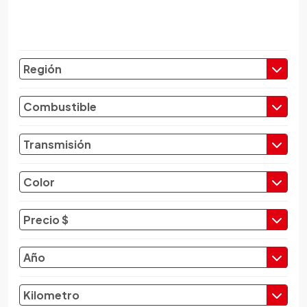
Chevrolet
Chrysler
Citroen
Región
Cupra
Dacia
Combustible
Daewoo
Daf
Transmisión
Daihatsu
Datsun
Color
Dayun
Derbi
Precio $
Dfsk
Dmc
Año
Dodge
Dongfeng
Kilometro
Emgrand