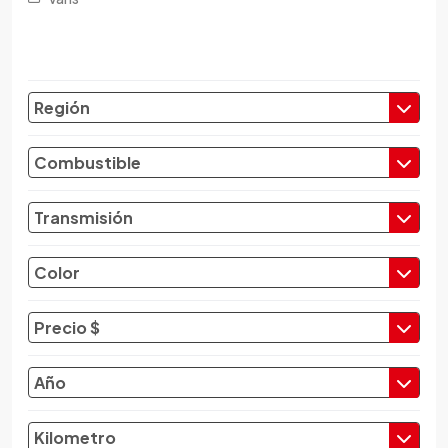
Changfeng
Changhe
Chery
Chevrolet
Región
Chrysler
Citroen
Combustible
Cupra
Dacia
Transmisión
Daewoo
Daf
Color
Daihatsu
Datsun
Precio $
Dayun
Derbi
Año
Dfsk
Dmc
Kilometro
Dodge