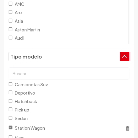
AMC
Aro
Asia
Aston Martin
Audi
Austin
Baic
Tipo modelo
Baw
Bentley
BMW
Camionetas Suv
Brilliance
Deportivo
Buick
Hatchback
Byd
Pick up
Cadillac
Sedan
Chana
Station Wagon
Changan
Vans