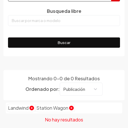
Dongfeng
Busqueda libre
Emgrand
Faw
Ferrari
Fiat
Buscar
Ford
Foton
Gac
Geely
Mostrando
0
-
0
de
0
Resultados
Geo
Gmc
Ordenado por:
Gonow
Great Wall
Landwind
Station Wagon
Hafei
Haima
No hay resultados
Haval