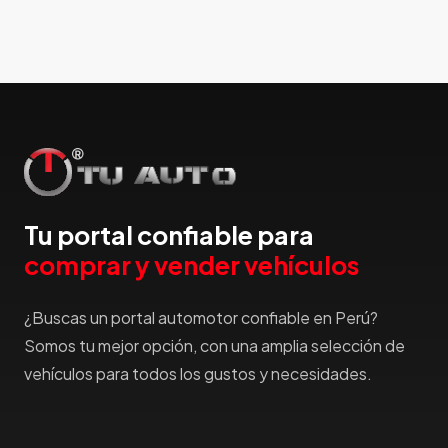
Hillman
Honda
Hummer
Hyundai
IncaPower
Infiniti
Isuzu
Jac
Tu portal confiable para
Jaecco
comprar y vender vehículos
Jaguar
Jeep
¿Buscas un portal automotor confiable en Perú?
Jetour
Somos tu mejor opción, con una amplia selección de
Jinbei
vehículos para todos los gustos y necesidades.
Jmc
JMEV
Jonway