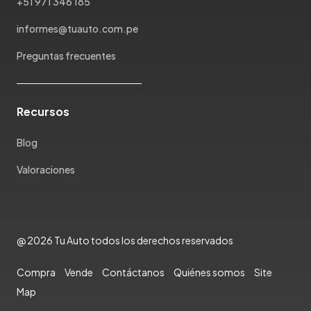
+51 971 346 185
Pontiac
Porsche
informes@tuauto.com.pe
Ram
Preguntas frecuentes
Rambler
Renault
Rich
Recursos
Rolls Royce
Scion
Blog
Seat
Valoraciones
Shineray
Skoda
Soueast
Ssangyong
@ 2026 Tu Auto todos los derechos reservados
Subaru
Compra
Vende
Contáctanos
Quiénes somos
Site
Suzuki
Map
Tata