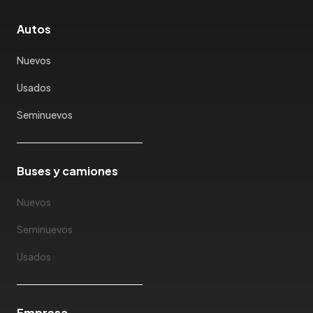
Joylong
Autos
Kaiyi
Karry
Nuevos
Keyton
Usados
Kia
Ktm
Seminuevos
Lada
Lamborghini
Land Rover
Buses y camiones
Landwind
Nuevos
Lexus
Lifan
Seminuevos
Limousine
Usados
Lincoln
Lotus
Mahindra
Empresa