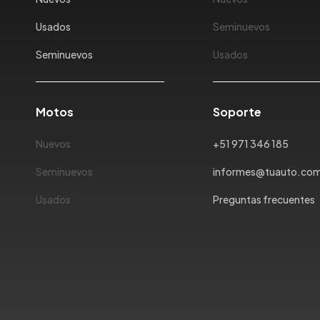
Usados
Seminuevos
Seminuevos
Usados
Motos
Soporte
Nuevos
+51 971 346 185
Seminuevos
informes@tuauto.co
Usados
Preguntas frecuentes