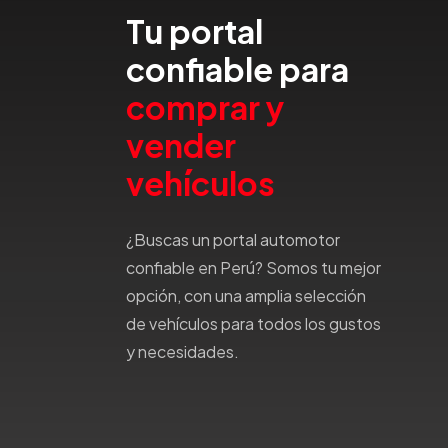
Tu portal
Honda
Hummer
confiable para
Hyundai
comprar y
IncaPower
Infiniti
vender
Isuzu
vehículos
Jac
Jaecco
¿Buscas un portal automotor
Jaguar
confiable en Perú? Somos tu mejor
Jeep
opción, con una amplia selección
Jetour
de vehículos para todos los gustos
Jinbei
y necesidades.
Jmc
JMEV
Jonway
Joylong