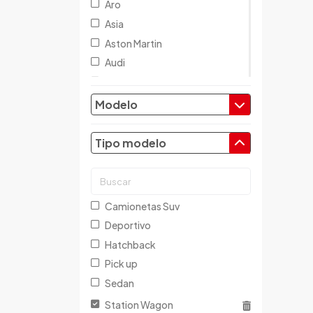
Aro
Asia
Aston Martin
Audi
Austin
Baic
Modelo
Baw
Bentley
Tipo modelo
BMW
Brilliance
Buick
Camionetas Suv
Byd
Deportivo
Cadillac
Hatchback
Chana
Pick up
Changan
Sedan
Changfeng
Station Wagon
Changhe