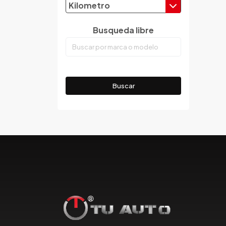
Kilometro
Emgrand
Faw
Busqueda libre
Ferrari
Fiat
Ford
Foton
Buscar
Gac
Geely
Geo
Gmc
Gonow
Great Wall
Hafei
Haima
Haval
Hillman