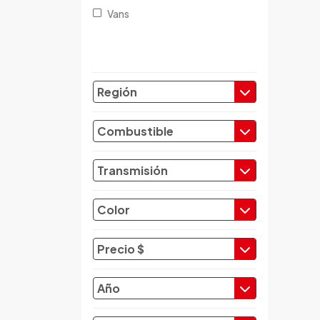
Vans
Chery
Chevrolet
Chrysler
Citroen
Región
Cupra
Dacia
Combustible
Daewoo
Daf
Transmisión
Daihatsu
Datsun
Color
Dayun
Derbi
Precio $
Dfsk
Dmc
Año
Dodge
Dongfeng