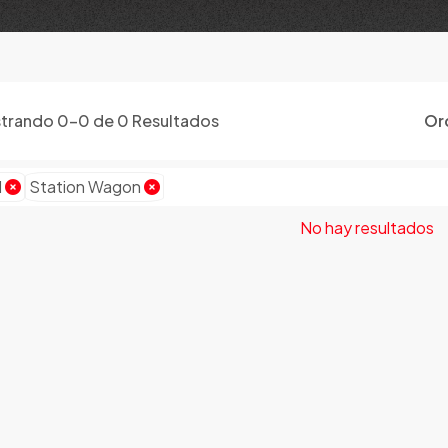
trando
0
-
0
de
0
Resultados
Or
d
Station Wagon
No hay resultados