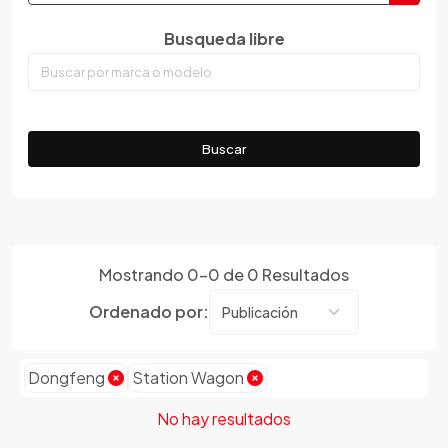
Dongfeng
Busqueda libre
Emgrand
Faw
Ferrari
Fiat
Buscar
Ford
Foton
Gac
Geely
Mostrando
0
-
0
de
0
Resultados
Geo
Ordenado por:
Gmc
Gonow
Great Wall
Dongfeng
Station Wagon
Hafei
No hay resultados
Haima
Haval