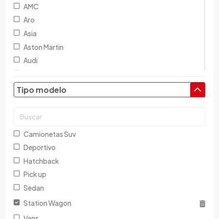
AMC
Aro
Asia
Aston Martin
Audi
Austin
Baic
Tipo modelo
Baw
Bentley
BMW
Camionetas Suv
Brilliance
Deportivo
Buick
Hatchback
Byd
Pick up
Cadillac
Sedan
Chana
Station Wagon
Changan
Vans