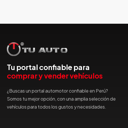
Hillman
Honda
Hummer
Hyundai
IncaPower
Infiniti
Isuzu
Jac
Tu portal confiable para
Jaecco
comprar y vender vehículos
Jaguar
Jeep
¿Buscas un portal automotor confiable en Perú?
Jetour
Somos tu mejor opción, con una amplia selección de
Jinbei
vehículos para todos los gustos y necesidades.
Jmc
JMEV
Jonway