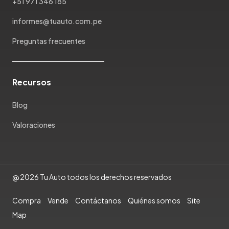
+51 971 346 185
Pontiac
Porsche
informes@tuauto.com.pe
Ram
Preguntas frecuentes
Rambler
Renault
Rich
Recursos
Rolls Royce
Scion
Blog
Seat
Valoraciones
Shineray
Skoda
Soueast
Ssangyong
@ 2026 Tu Auto todos los derechos reservados
Subaru
Compra
Vende
Contáctanos
Quiénes somos
Site
Suzuki
Map
Tata