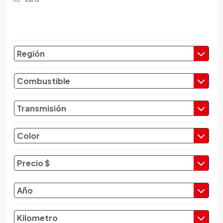
Changfeng
Changhe
Chery
Chevrolet
Región
Chrysler
Citroen
Combustible
Cupra
Dacia
Transmisión
Daewoo
Daf
Color
Daihatsu
Datsun
Precio $
Dayun
Derbi
Año
Dfsk
Dmc
Kilometro
Dodge