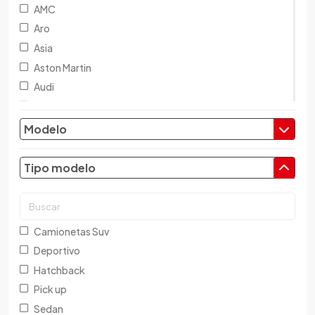
AMC
Aro
Asia
Aston Martin
Audi
Austin
Baic
Modelo
Baw
Bentley
Tipo modelo
BMW
Brilliance
Buick
Camionetas Suv
Byd
Deportivo
Cadillac
Hatchback
Chana
Pick up
Changan
Sedan