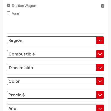
Changfeng
Station Wagon
Changhe
Vans
Chery
Chevrolet
Chrysler
Citroen
Región
Cupra
Dacia
Combustible
Daewoo
Daf
Transmisión
Daihatsu
Datsun
Color
Dayun
Derbi
Precio $
Dfsk
Dmc
Año
Dodge