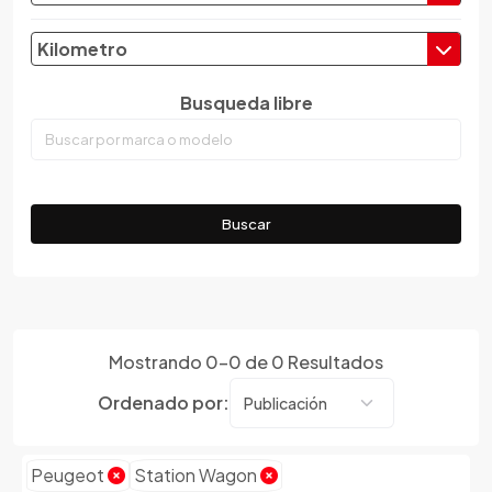
Dongfeng
Kilometro
Emgrand
Faw
Busqueda libre
Ferrari
Fiat
Ford
Foton
Buscar
Gac
Geely
Geo
Gmc
Mostrando
0
-
0
de
0
Resultados
Gonow
Great Wall
Ordenado por:
Hafei
Haima
Peugeot
Station Wagon
Haval