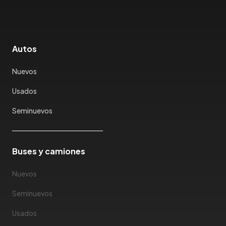
Joylong
Kaiyi
Karry
Autos
Keyton
Kia
Nuevos
Ktm
Usados
Lada
Lamborghini
Seminuevos
Land Rover
Landwind
Lexus
Buses y camiones
Lifan
Nuevos
Limousine
Lincoln
Seminuevos
Lotus
Usados
Mahindra