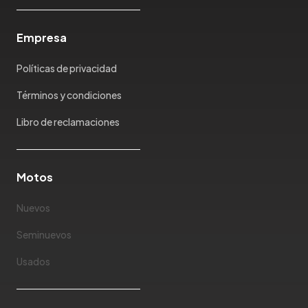
Maserati
Maxus
Empresa
Mazda
McLaren
Políticas de privacidad
Mercedes Benz
Términos y condiciones
Mercury
Mg
Libro de reclamaciones
Mini
Mitsubishi
Motos
Morris Garages
Nissan
Nuevos
Oldsmobile
Omoda
Seminuevos
Opel
Usados
Peugeot
Plymouth