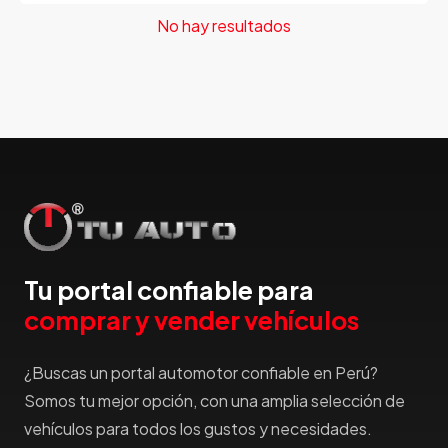
Hillman
No hay resultados
Honda
Hummer
Hyundai
IncaPower
Infiniti
Isuzu
Jac
Jaecco
Jaguar
Tu portal confiable para
Jeep
comprar y vender vehículos
Jetour
Jinbei
¿Buscas un portal automotor confiable en Perú?
Jmc
Somos tu mejor opción, con una amplia selección de
JMEV
vehículos para todos los gustos y necesidades.
Jonway