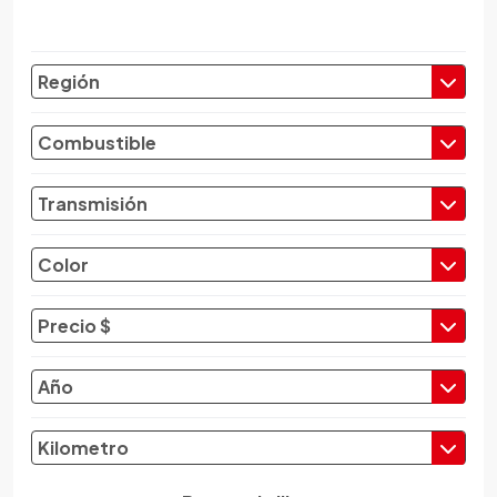
Chery
Chevrolet
Región
Chrysler
Citroen
Combustible
Cupra
Dacia
Transmisión
Daewoo
Daf
Color
Daihatsu
Datsun
Precio $
Dayun
Derbi
Año
Dfsk
Dmc
Kilometro
Dodge
Dongfeng