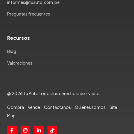
Porsche
informes@tuauto.com.pe
Ram
Preguntas frecuentes
Rambler
Renault
Rich
Recursos
Rolls Royce
Scion
Blog
Seat
Valoraciones
Shineray
Skoda
Soueast
Ssangyong
@ 2026 Tu Auto todos los derechos reservados
Subaru
Compra
Vende
Contáctanos
Quiénes somos
Site
Suzuki
Map
Tata
Tesla
Toyota