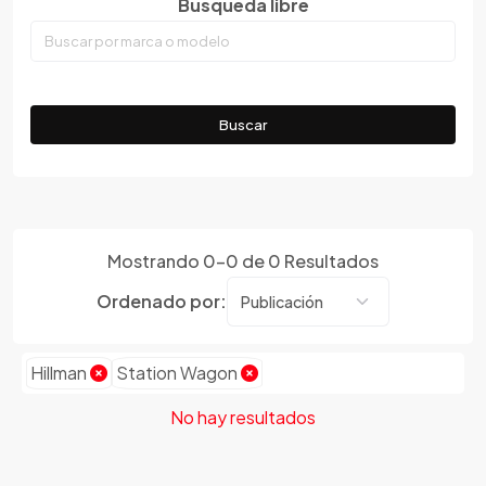
Busqueda libre
Emgrand
Faw
Ferrari
Fiat
Buscar
Ford
Foton
Gac
Geely
Mostrando
0
-
0
de
0
Resultados
Geo
Gmc
Ordenado por:
Gonow
Great Wall
Hillman
Station Wagon
Hafei
Haima
No hay resultados
Haval
Hillman