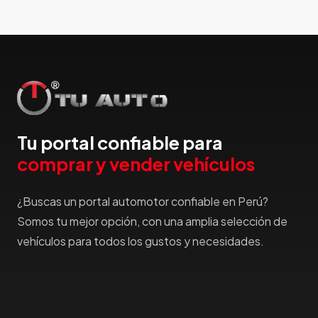
Honda
Hummer
Hyundai
IncaPower
Infiniti
Isuzu
Jac
Tu portal confiable para
Jaecco
comprar y vender vehículos
Jaguar
Jeep
¿Buscas un portal automotor confiable en Perú?
Jetour
Somos tu mejor opción, con una amplia selección de
Jinbei
vehículos para todos los gustos y necesidades.
Jmc
JMEV
Jonway
Joylong