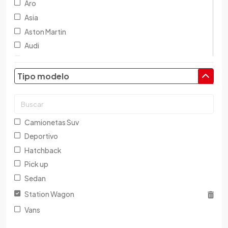
Aro
Asia
Aston Martin
Audi
Austin
Baic
Tipo modelo
Baw
Bentley
BMW
Camionetas Suv
Brilliance
Deportivo
Buick
Hatchback
Byd
Pick up
Cadillac
Sedan
Chana
Station Wagon
Changan
Vans
Changfeng
Changhe