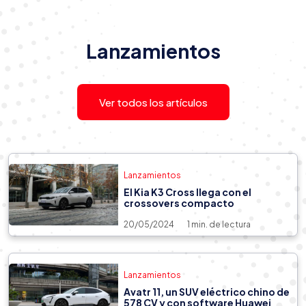
Lanzamientos
Lanzamientos
20/05/2024
2 min. de lectura
Perú: anuncian llegada de autos
lexus electrificado
Ver todos los artículos
Lanzamientos
El Kia K3 Cross llega con el
crossovers compacto
20/05/2024
1 min. de lectura
Lanzamientos
Avatr 11, un SUV eléctrico chino de
578 CV y con software Huawei