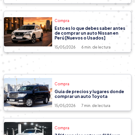
Compra
15/05/2026
8 min. de lectura
Compra
Esto es lo que debes saber antes
Nuevo Suzuki Fronx 2026: Todo lo
de comprar un auto Nissan en
que debes saber sobre su ficha y
Perú [Nuevos o Usados]
precio de venta
15/05/2026
6 min. de lectura
Compra
Guia de precios y lugares donde
comprar un auto Toyota
15/05/2026
7 min. de lectura
Compra