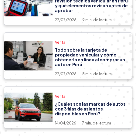
revisión técnica vehicular en Perú
y qué elementos revisan antes de
aprobar
22/07/2026
9 min. de lectura
Venta
Todo sobre la tarjeta de
propiedad vehicular y cómo
obtenerla en línea al comprar un
auto en Perú
22/07/2026
8 min. de lectura
Venta
Venta
14/04/2026
6 min. de lectura
¿Cuáles son las marcas de autos
con 3 filas de asientos
¿Cuáles son los mejores autos
disponibles en Perú?
sedán calidad-precio en 2026?
14/04/2026
7 min. de lectura