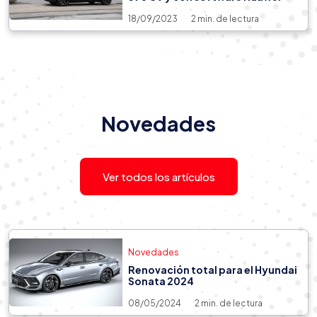
18/09/2023
2 min. de lectura
Novedades
Novedades
21/07/2025
2 min. de lectura
El Kia K3 Cross llega con el
crossovers compacto
Ver todos los artículos
Novedades
Renovación total para el Hyundai
Sonata 2024
08/05/2024
2 min. de lectura