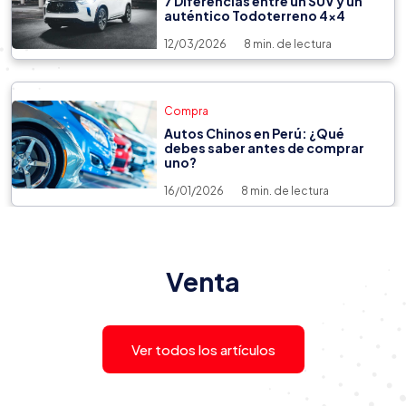
7 Diferencias entre un SUV y un
auténtico Todoterreno 4x4
12/03/2026
8 min. de lectura
Compra
Autos Chinos en Perú: ¿Qué
debes saber antes de comprar
uno?
16/01/2026
8 min. de lectura
Venta
22/07/2026
9 min. de lectura
Venta
¿Qué es el SOAT y por qué es
importante que todo propietario
de vehículos tenga contratado
uno?
Ver todos los artículos