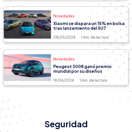
Novedades
Xiaomi se dispara un 15% en bolsa
tras lanzamiento del SU7
08/05/2024
1 min. de lectura
Novedades
Peugeot 3008 ganó premio
mundial por su diseños
19/04/2024
1 min. de lectura
Seguridad
Seguridad
24/06/2026
6 min. de lectura