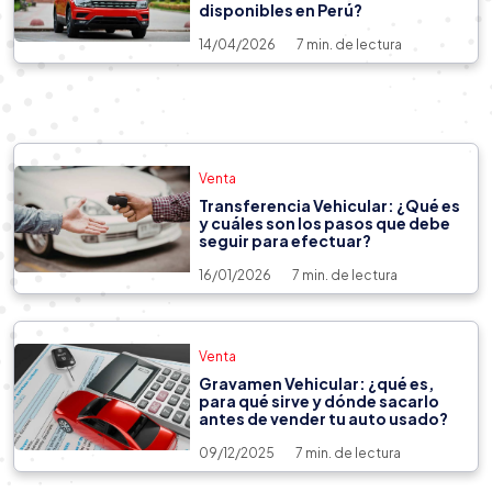
¿Cuáles son los mejores autos
disponibles en Perú?
sedán calidad-precio en 2026?
14/04/2026
7 min. de lectura
Venta
Transferencia Vehicular: ¿Qué es
y cuáles son los pasos que debe
seguir para efectuar?
16/01/2026
7 min. de lectura
Venta
Gravamen Vehicular: ¿qué es,
para qué sirve y dónde sacarlo
antes de vender tu auto usado?
09/12/2025
7 min. de lectura