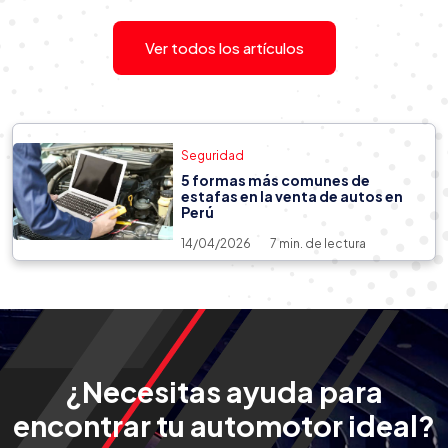
¿Se debe calentar el motor de mi
auto antes de arrancar?
Ver todos los artículos
Seguridad
5 formas más comunes de
estafas en la venta de autos en
Perú
14/04/2026
7 min. de lectura
¿Necesitas ayuda para
encontrar tu automotor ideal?