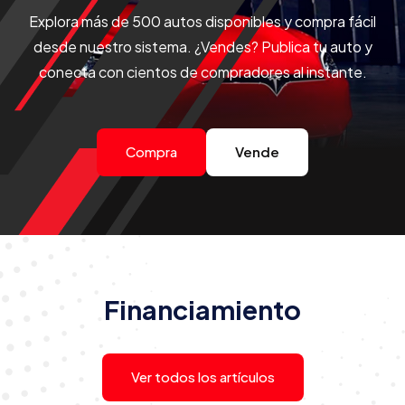
Explora más de 500 autos disponibles y compra fácil
desde nuestro sistema. ¿Vendes? Publica tu auto y
conecta con cientos de compradores al instante.
Compra
Vende
Financiamiento
Financiamiento
24/11/2025
8 min. de lectura
¿Cómo financiar un auto con 0
cuota inicial en Perú?
Ver todos los artículos