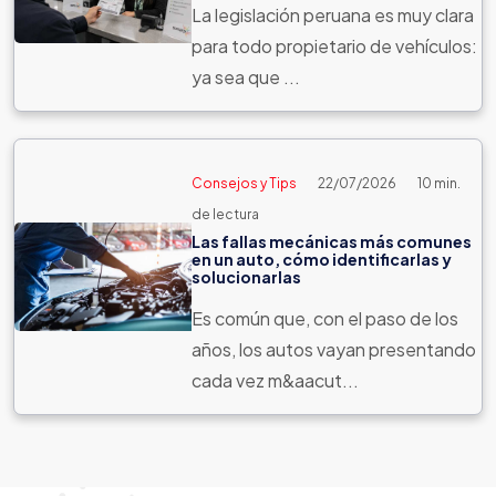
La legislación peruana es muy clara
para todo propietario de vehículos:
ya sea que ...
Consejos y Tips
22/07/2026
10 min.
de lectura
Las fallas mecánicas más comunes
en un auto, cómo identificarlas y
solucionarlas
Es común que, con el paso de los
años, los autos vayan presentando
cada vez m&aacut...