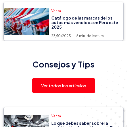
Venta
Catálogo de las marcas de los
autos más vendidos en Perú este
2025
23/10/2025
6 min. de lectura
Venta
22/07/2026
9 min. de lectura
Consejos y Tips
¿Qué es el SOAT y por qué es
importante que todo propietario
de vehículos tenga contratado
uno?
Ver todos los artículos
Venta
Lo que debes saber sobre la