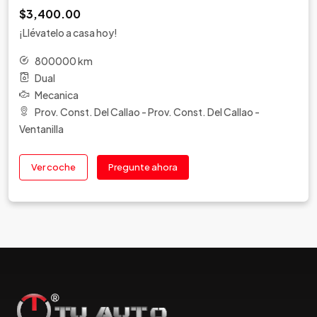
$9,100.00
¡Llévatelo a casa hoy!
72100 km
Gasolina
Automatica
Lima - Lima - Chorrillos
Ver coche
Pregunte ahora