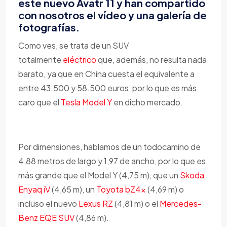
este nuevo Avatr 11 y han compartido
con nosotros el vídeo y una galería de
fotografías.
Como ves, se trata de un SUV
totalmente
eléctrico
que, además, no resulta nada
barato, ya que en China cuesta el equivalente a
entre 43.500 y 58.500 euros, por lo que es más
caro que el
Tesla Model Y
en dicho mercado.
Por dimensiones, hablamos de un todocamino de
4,88 metros de largo y 1,97 de ancho, por lo que es
más grande que el Model Y (4,75 m), que un
Skoda
Enyaq iV
(4,65 m), un
Toyota bZ4x
(4,69 m) o
incluso el nuevo
Lexus RZ
(4,81 m) o el
Mercedes-
Benz EQE SUV
(4,86 m).