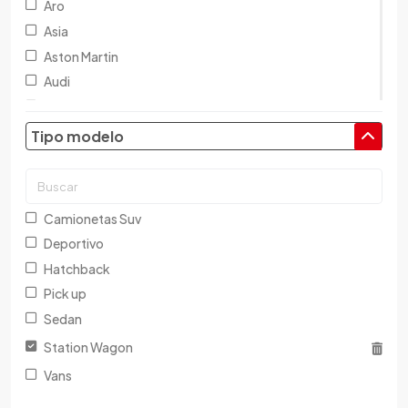
Aro
Asia
Aston Martin
Audi
Austin
Baic
Tipo modelo
Baw
Bentley
BMW
Camionetas Suv
Brilliance
Deportivo
Buick
Hatchback
Byd
Pick up
Cadillac
Sedan
Chana
Station Wagon
Changan
Vans
Changfeng
Changhe