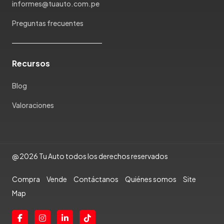
informes@tuauto.com.pe
Ram
Preguntas frecuentes
Rambler
Renault
Rich
Recursos
Rolls Royce
Scion
Blog
Seat
Valoraciones
Shineray
Skoda
Soueast
Ssangyong
@ 2026 Tu Auto todos los derechos reservados
Subaru
Suzuki
Compra
Vende
Contáctanos
Quiénes somos
Site
Tata
Map
Tesla
Toyota