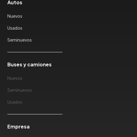
Autos
Kaiyi
Karry
Nuevos
Keyton
Usados
Kia
Ktm
Seminuevos
Lada
Lamborghini
Land Rover
Buses y camiones
Landwind
Nuevos
Lexus
Lifan
Seminuevos
Limousine
Usados
Lincoln
Lotus
Mahindra
Empresa
Maserati