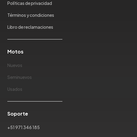
Maxus
Políticas de privacidad
Mazda
Términos y condiciones
McLaren
Mercedes Benz
Libro de reclamaciones
Mercury
Mg
Motos
Mini
Mitsubishi
Nuevos
Morris Garages
Nissan
Seminuevos
Oldsmobile
Usados
Omoda
Opel
Peugeot
Soporte
Plymouth
Pontiac
+51 971 346 185
Porsche