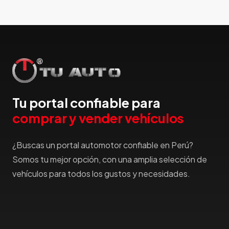
Honda
Hummer
Hyundai
IncaPower
Infiniti
Isuzu
Jac
Tu portal confiable para
Jaecco
comprar y vender vehículos
Jaguar
Jeep
¿Buscas un portal automotor confiable en Perú?
Jetour
Somos tu mejor opción, con una amplia selección de
Jinbei
vehículos para todos los gustos y necesidades.
Jmc
JMEV
Jonway
Joylong