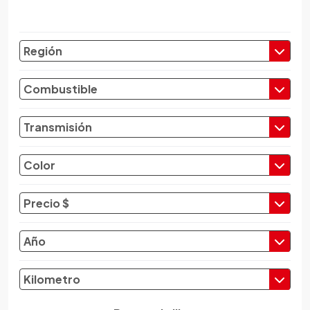
Chery
Chevrolet
Región
Chrysler
Citroen
Combustible
Cupra
Dacia
Transmisión
Daewoo
Daf
Color
Daihatsu
Datsun
Precio $
Dayun
Derbi
Año
Dfsk
Dmc
Kilometro
Dodge
Dongfeng