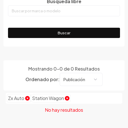
Busqueda libre
Emgrand
Faw
Ferrari
Fiat
Buscar
Ford
Foton
Gac
Geely
Mostrando
0
-
0
de
0
Resultados
Geo
Gmc
Ordenado por:
Gonow
Great Wall
Zx Auto
Station Wagon
Hafei
Haima
No hay resultados
Haval
Hillman