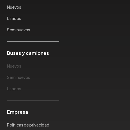
Karry
Nuevos
Keyton
Usados
Kia
Ktm
Seminuevos
Lada
Lamborghini
Land Rover
Buses y camiones
Landwind
Nuevos
Lexus
Lifan
Seminuevos
Limousine
Usados
Lincoln
Lotus
Mahindra
Empresa
Maserati
Maxus
Políticas de privacidad