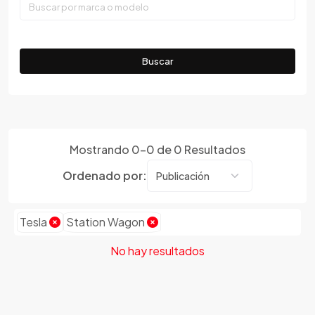
Faw
Ferrari
Fiat
Buscar
Ford
Foton
Gac
Geely
Mostrando
0
-
0
de
0
Resultados
Geo
Gmc
Ordenado por:
Gonow
Great Wall
Tesla
Station Wagon
Hafei
Haima
No hay resultados
Haval
Hillman
Honda