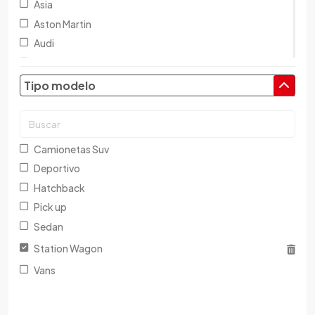
Asia
Aston Martin
Audi
Austin
Baic
Tipo modelo
Baw
Bentley
BMW
Camionetas Suv
Brilliance
Deportivo
Buick
Hatchback
Byd
Pick up
Cadillac
Sedan
Chana
Station Wagon
Changan
Vans
Changfeng
Changhe
Chery