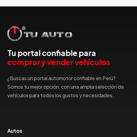
Hummer
Hyundai
IncaPower
Infiniti
Isuzu
Jac
Tu portal confiable para
Jaecco
comprar y vender vehículos
Jaguar
Jeep
¿Buscas un portal automotor confiable en Perú?
Jetour
Somos tu mejor opción, con una amplia selección de
Jinbei
vehículos para todos los gustos y necesidades.
Jmc
JMEV
Jonway
Joylong
Autos
Kaiyi