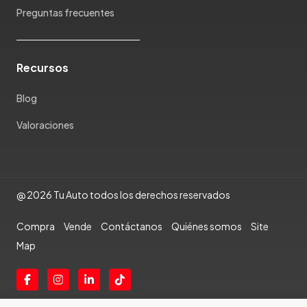
Preguntas frecuentes
Rambler
Renault
Rich
Recursos
Rolls Royce
Scion
Blog
Seat
Valoraciones
Shineray
Skoda
Soueast
Ssangyong
@ 2026 Tu Auto todos los derechos reservados
Subaru
Suzuki
Compra
Vende
Contáctanos
Quiénes somos
Site
Tata
Map
Tesla
Toyota
Triumph