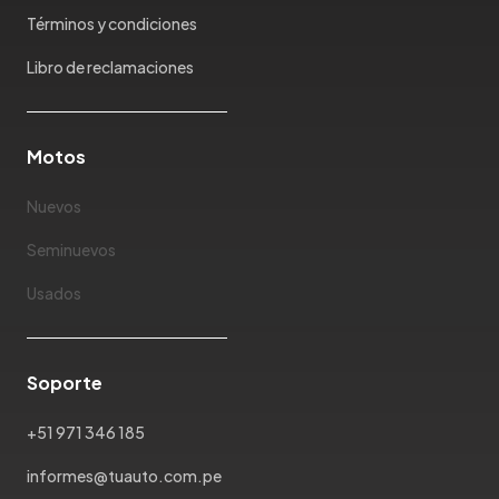
Mazda
Términos y condiciones
McLaren
Mercedes Benz
Libro de reclamaciones
Mercury
Mg
Motos
Mini
Mitsubishi
Nuevos
Morris Garages
Nissan
Seminuevos
Oldsmobile
Usados
Omoda
Opel
Peugeot
Soporte
Plymouth
Pontiac
+51 971 346 185
Porsche
informes@tuauto.com.pe
Ram