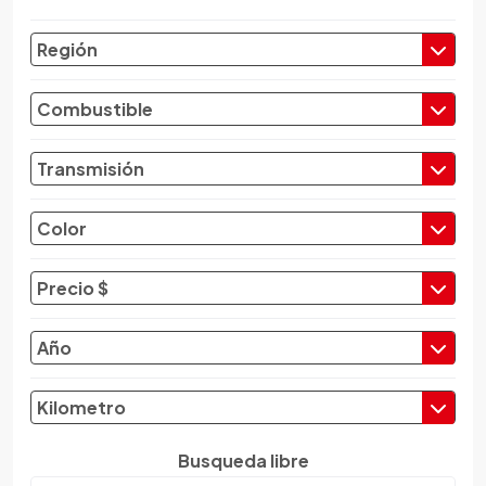
Chevrolet
Región
Chrysler
Citroen
Combustible
Cupra
Dacia
Transmisión
Daewoo
Daf
Color
Daihatsu
Datsun
Precio $
Dayun
Derbi
Año
Dfsk
Dmc
Kilometro
Dodge
Dongfeng
Busqueda libre
Emgrand