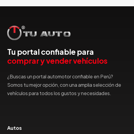
Hummer
Hyundai
IncaPower
Infiniti
Isuzu
Jac
Tu portal confiable para
Jaecco
comprar y vender vehículos
Jaguar
Jeep
¿Buscas un portal automotor confiable en Perú?
Jetour
Somos tu mejor opción, con una amplia selección de
Jinbei
vehículos para todos los gustos y necesidades.
Jmc
JMEV
Jonway
Joylong
Autos
Kaiyi