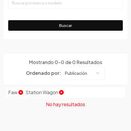
Faw
Ferrari
Fiat
Buscar
Ford
Foton
Gac
Geely
Mostrando
0
-
0
de
0
Resultados
Geo
Ordenado por:
Gmc
Gonow
Great Wall
Faw
Station Wagon
Hafei
No hay resultados
Haima
Haval
Hillman
Honda