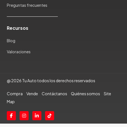
Ram
Preguntas frecuentes
Rambler
Renault
Rich
Recursos
Rolls Royce
Scion
Blog
Seat
Valoraciones
Shineray
Skoda
Soueast
Ssangyong
@ 2026 Tu Auto todos los derechos reservados
Subaru
Compra
Vende
Contáctanos
Quiénes somos
Site
Suzuki
Map
Tata
Tesla
Toyota
Triumph