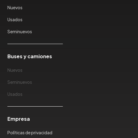
Karry
Nuevos
Keyton
Usados
Kia
Ktm
Seminuevos
Lada
Lamborghini
Land Rover
Buses y camiones
Landwind
Nuevos
Lexus
Lifan
Seminuevos
Limousine
Usados
Lincoln
Lotus
Mahindra
Empresa
Maserati
Maxus
Políticas de privacidad