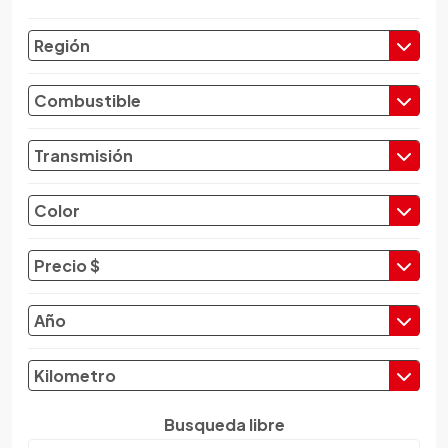
Chevrolet
Región
Chrysler
Citroen
Combustible
Cupra
Dacia
Transmisión
Daewoo
Daf
Color
Daihatsu
Datsun
Precio $
Dayun
Derbi
Año
Dfsk
Dmc
Kilometro
Dodge
Dongfeng
Busqueda libre
Emgrand