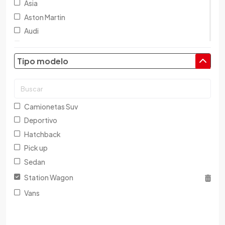
Asia
Aston Martin
Audi
Austin
Baic
Tipo modelo
Baw
Bentley
BMW
Camionetas Suv
Brilliance
Deportivo
Buick
Hatchback
Byd
Pick up
Cadillac
Sedan
Chana
Station Wagon
Changan
Vans
Changfeng
Changhe
Chery