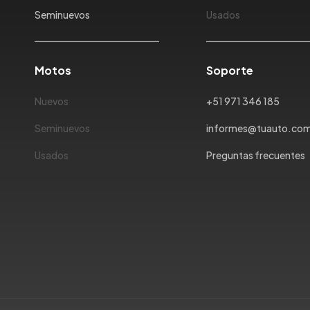
Seminuevos
Usados
Motos
Soporte
Nuevos
+51 971 346 185
Seminuevos
informes@tuauto.co
Usados
Preguntas frecuentes