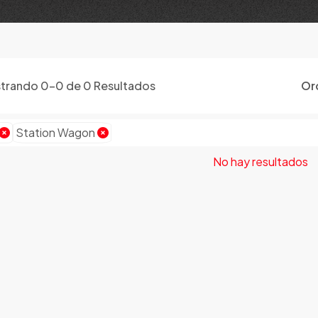
trando
0
-
0
de
0
Resultados
Or
Station Wagon
No hay resultados