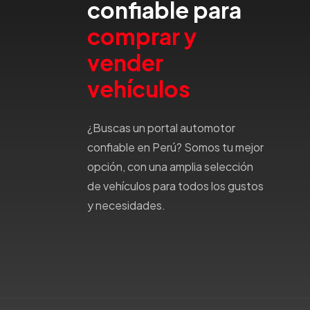
confiable para
Honda
comprar y
Hummer
Hyundai
vender
IncaPower
vehículos
Infiniti
Isuzu
Jac
¿Buscas un portal automotor
Jaecco
confiable en Perú? Somos tu mejor
Jaguar
opción, con una amplia selección
Jeep
de vehículos para todos los gustos
Jetour
y necesidades.
Jinbei
Jmc
JMEV
Jonway
Joylong