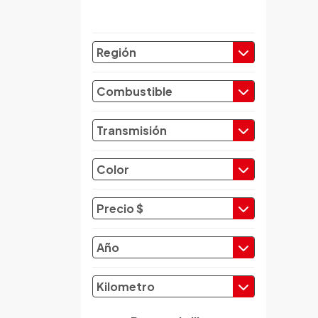
Chery
Chevrolet
Región
Chrysler
Citroen
Combustible
Cupra
Dacia
Transmisión
Daewoo
Daf
Color
Daihatsu
Datsun
Precio $
Dayun
Derbi
Año
Dfsk
Dmc
Kilometro
Dodge
Dongfeng