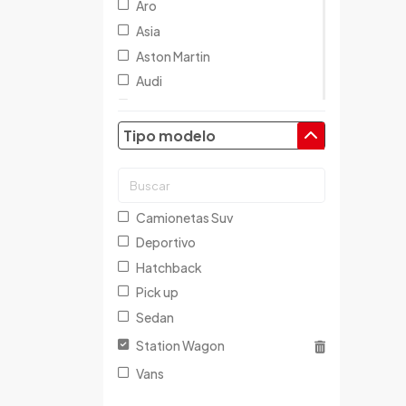
Aro
Asia
Aston Martin
Audi
Austin
Baic
Tipo modelo
Baw
Bentley
BMW
Camionetas Suv
Brilliance
Deportivo
Buick
Hatchback
Byd
Pick up
Cadillac
Sedan
Chana
Station Wagon
Changan
Vans
Changfeng
Changhe