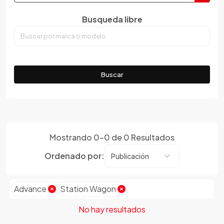
Dodge
Dongfeng
Busqueda libre
Emgrand
Faw
Ferrari
Fiat
Buscar
Ford
Foton
Gac
Geely
Mostrando
0
-
0
de
0
Resultados
Geo
Ordenado por:
Gmc
Gonow
Great Wall
Advance
Station Wagon
Hafei
No hay resultados
Haima
Haval