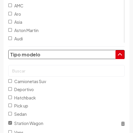
AMC
Aro
Asia
Aston Martin
Audi
Austin
Tipo modelo
Baic
Baw
Bentley
BMW
Camionetas Suv
Brilliance
Deportivo
Buick
Hatchback
Byd
Pick up
Cadillac
Sedan
Chana
Station Wagon
Changan
Vans