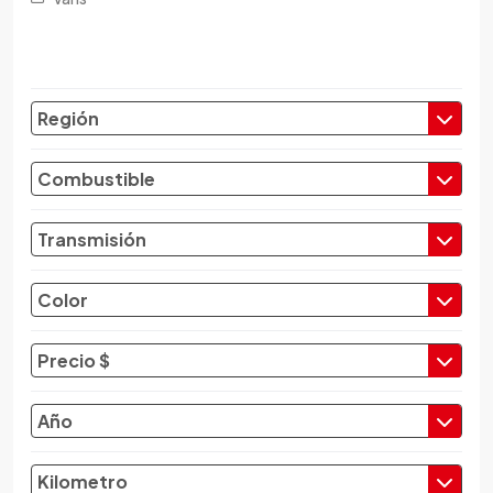
Changfeng
Changhe
Chery
Chevrolet
Región
Chrysler
Citroen
Combustible
Cupra
Dacia
Transmisión
Daewoo
Daf
Color
Daihatsu
Datsun
Precio $
Dayun
Derbi
Año
Dfsk
Dmc
Kilometro