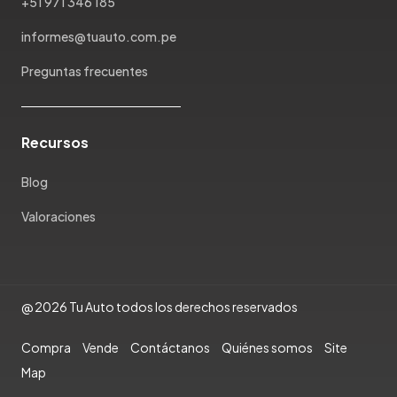
+51 971 346 185
Pontiac
Porsche
informes@tuauto.com.pe
Ram
Preguntas frecuentes
Rambler
Renault
Rich
Recursos
Rolls Royce
Scion
Blog
Seat
Valoraciones
Shineray
Skoda
Soueast
Ssangyong
@ 2026 Tu Auto todos los derechos reservados
Subaru
Compra
Vende
Contáctanos
Quiénes somos
Site
Suzuki
Map
Tata