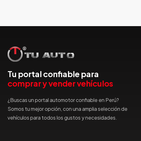
Hillman
Honda
Hummer
Hyundai
IncaPower
Infiniti
Isuzu
Jac
Tu portal confiable para
Jaecco
comprar y vender vehículos
Jaguar
Jeep
¿Buscas un portal automotor confiable en Perú?
Jetour
Somos tu mejor opción, con una amplia selección de
Jinbei
vehículos para todos los gustos y necesidades.
Jmc
JMEV
Jonway