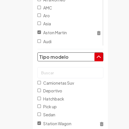
AMC
Aro
Asia
Aston Martin
Audi
Austin
Tipo modelo
Baic
Baw
Bentley
BMW
Camionetas Suv
Brilliance
Deportivo
Buick
Hatchback
Byd
Pick up
Cadillac
Sedan
Chana
Station Wagon
Changan