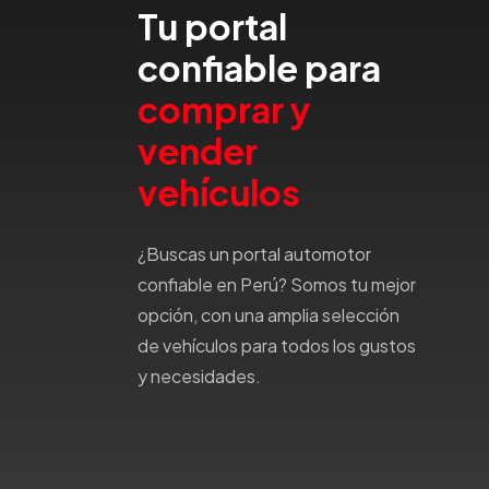
Tu portal
Haval
Hillman
confiable para
Honda
comprar y
Hummer
Hyundai
vender
IncaPower
vehículos
Infiniti
Isuzu
¿Buscas un portal automotor
Jac
confiable en Perú? Somos tu mejor
Jaecco
opción, con una amplia selección
Jaguar
de vehículos para todos los gustos
Jeep
y necesidades.
Jetour
Jinbei
Jmc
JMEV