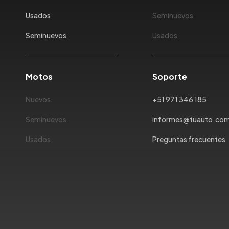
Usados
Seminuevos
Seminuevos
Usados
Motos
Soporte
Nuevos
+51 971 346 185
Seminuevos
informes@tuauto.co
Usados
Preguntas frecuentes