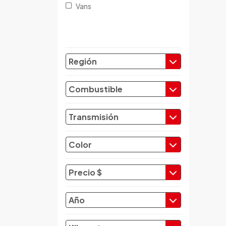
Vans
Changfeng
Changhe
Chery
Chevrolet
Región
Chrysler
Citroen
Combustible
Cupra
Dacia
Transmisión
Daewoo
Daf
Color
Daihatsu
Datsun
Precio $
Dayun
Derbi
Año
Dfsk
Dmc