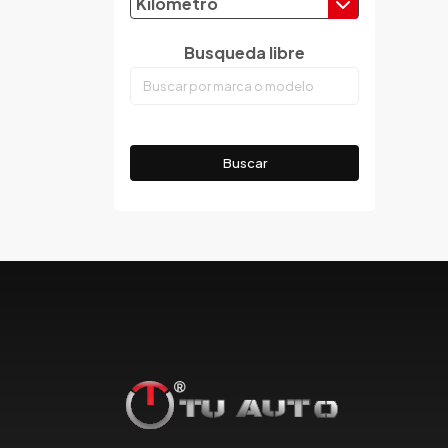
Kilometro
Dodge
Dongfeng
Busqueda libre
Emgrand
Faw
Ferrari
Fiat
Buscar
Ford
Foton
Gac
Geely
Geo
Gmc
Gonow
Great Wall
Hafei
Haima