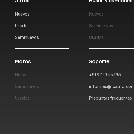
Autos
Buses y camiones
Nuevos
Nuevos
Usados
Seminuevos
Seminuevos
Usados
Motos
Soporte
Nuevos
+51 971 346 185
Seminuevos
informes@tuauto.co
Usados
Preguntas frecuentes