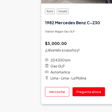
Auto
Usado
1982 Mercedes Benz C-230
Station Wagon Gas GLP
$3,000.00
¡Llévatelo a casa hoy!
204350 km
Gas GLP
Automatica
Lima - Lima - La Molina
Ver coche
Pregunte ahora