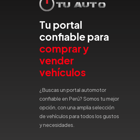
Haval
Hillman
Honda
Tu portal
Hummer
confiable para
Hyundai
comprar y
IncaPower
Infiniti
vender
Isuzu
vehículos
Jac
Jaecco
Jaguar
¿Buscas un portal automotor
Jeep
confiable en Perú? Somos tu mejor
Jetour
opción, con una amplia selección
Jinbei
de vehículos para todos los gustos
Jmc
y necesidades.
JMEV