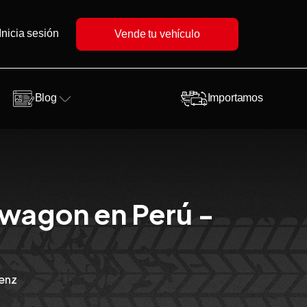
Inicia sesión
Vende tu vehículo
Blog
Importamos
 wagon en Perú -
enz