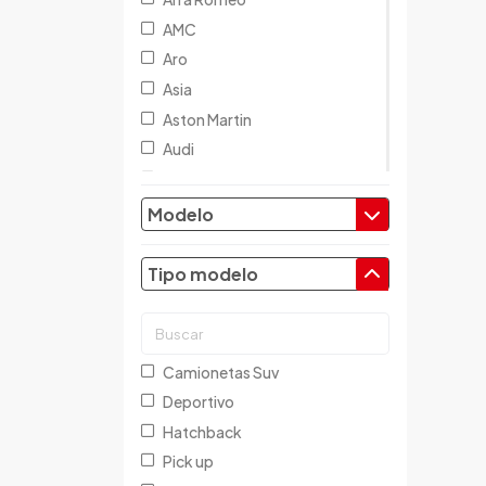
AMC
Aro
Asia
Aston Martin
Audi
Austin
Baic
Modelo
Baw
Bentley
Tipo modelo
BMW
Brilliance
Buick
Camionetas Suv
Byd
Deportivo
Cadillac
Hatchback
Chana
Pick up
Changan