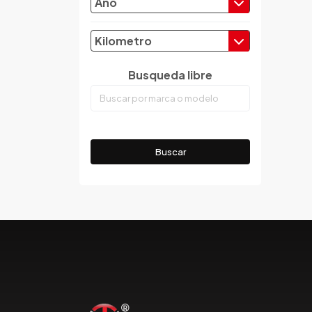
Año
Dodge
Dongfeng
Kilometro
Emgrand
Faw
Busqueda libre
Ferrari
Fiat
Ford
Foton
Buscar
Gac
Geely
Geo
Gmc
Gonow
Great Wall
Hafei
Haima