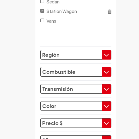
Sedan
Changfeng
Station Wagon
Changhe
Vans
Chery
Chevrolet
Chrysler
Citroen
Región
Cupra
Dacia
Combustible
Daewoo
Daf
Transmisión
Daihatsu
Datsun
Color
Dayun
Derbi
Precio $
Dfsk
Dmc