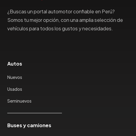
Haima
Haval
¿Buscas un portal automotor confiable en Perú?
Hillman
Somos tu mejor opción, con una amplia selección de
Honda
vehículos para todos los gustos y necesidades.
Hummer
Hyundai
IncaPower
Infiniti
Autos
Isuzu
Jac
Nuevos
Jaecco
Usados
Jaguar
Seminuevos
Jeep
Jetour
Jinbei
Buses y camiones
Jmc
JMEV