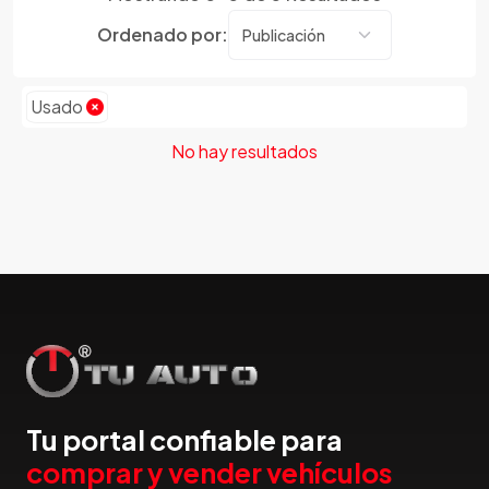
Dmc
Ordenado por:
Dodge
Dongfeng
Emgrand
Usado
Faw
No hay resultados
Ferrari
Fiat
Ford
Foton
Gac
Geely
Geo
Gmc
Gonow
Great Wall
Tu portal confiable para
Hafei
comprar y vender vehículos