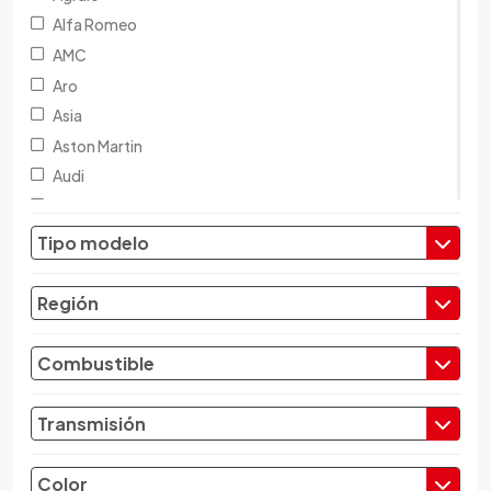
Alfa Romeo
AMC
Aro
Asia
Aston Martin
Audi
Austin
Baic
Tipo modelo
Baw
Bentley
Región
BMW
Brilliance
Combustible
Buick
Byd
Transmisión
Cadillac
Chana
Color