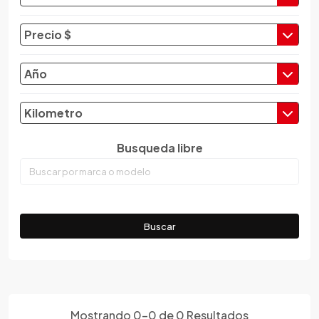
Changan
Changfeng
Precio $
Changhe
Chery
Año
Chevrolet
Chrysler
Kilometro
Citroen
Busqueda libre
Cupra
Dacia
Daewoo
Daf
Buscar
Daihatsu
Datsun
Dayun
Derbi
Dfsk
Mostrando
0
-
0
de
0
Resultados