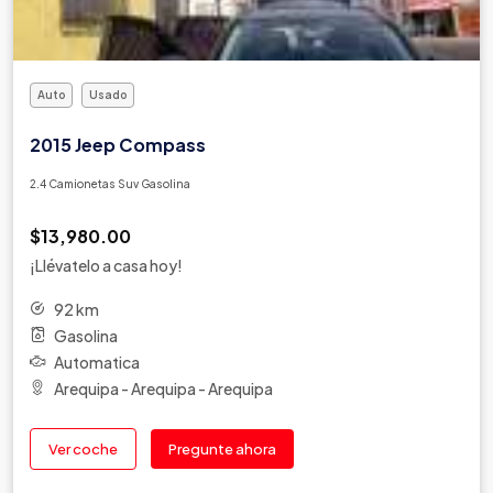
JMEV
Jonway
Joylong
Kaiyi
Auto
Usado
Karry
2015 Jeep Compass
Keyton
Kia
2.4 Camionetas Suv Gasolina
Ktm
$13,980.00
Lada
¡Llévatelo a casa hoy!
Lamborghini
Land Rover
92 km
Gasolina
Landwind
Automatica
Lexus
Arequipa - Arequipa - Arequipa
Lifan
Limousine
Ver coche
Pregunte ahora
Lincoln
Lotus