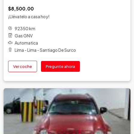
$8,500.00
¡Llévatelo a casa hoy!
92350 km
Gas GNV
Automatica
Lima - Lima - Santiago De Surco
Ver coche
Pregunte ahora