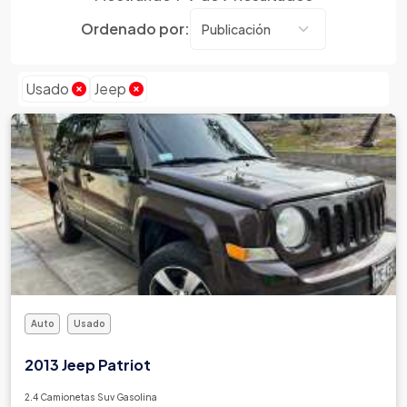
Dmc
Ordenado por:
Dodge
Dongfeng
Emgrand
Usado
Jeep
Faw
Ferrari
Fiat
Ford
Foton
Gac
Geely
Geo
Gmc
Auto
Usado
Gonow
Great Wall
2013 Jeep Patriot
Hafei
2.4 Camionetas Suv Gasolina