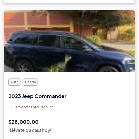
Mahindra
Maserati
Maxus
Mazda
McLaren
Mercedes Benz
Mercury
Mg
Mini
Auto
Usado
Mitsubishi
Morris Garages
2023 Jeep Commander
Nissan
1.3 Camionetas Suv Gasolina
Oldsmobile
Omoda
$28,000.00
Opel
¡Llévatelo a casa hoy!
Peugeot