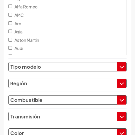
Alfa Romeo
AMC
Aro
Asia
Aston Martin
Audi
Austin
Baic
Tipo modelo
Baw
Bentley
Región
BMW
Brilliance
Combustible
Buick
Byd
Transmisión
Cadillac
Chana
Color