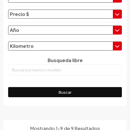
Changan
Changfeng
Precio $
Changhe
Chery
Año
Chevrolet
Chrysler
Kilometro
Citroen
Busqueda libre
Cupra
Dacia
Daewoo
Daf
Buscar
Daihatsu
Datsun
Dayun
Derbi
Dfsk
Mostrando
1
-
9
de
9
Resultados