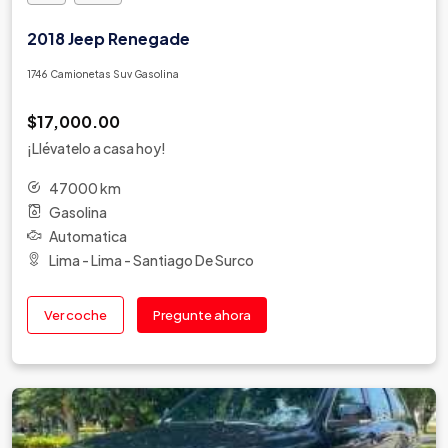
Tata
2018 Jeep Renegade
Tesla
Toyota
1746 Camionetas Suv Gasolina
Triumph
$17,000.00
VGV
¡Llévatelo a casa hoy!
Volkswagen
Volvo
47000 km
Zotye
Gasolina
Zx Auto
Automatica
Lima - Lima - Santiago De Surco
Ver coche
Pregunte ahora