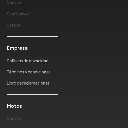
JMEV
Nuevos
Jonway
Seminuevos
Joylong
Kaiyi
Usados
Karry
Keyton
Empresa
Kia
Ktm
Políticas de privacidad
Lada
Lamborghini
Términos y condiciones
Land Rover
Libro de reclamaciones
Landwind
Lexus
Lifan
Motos
Limousine
Nuevos
Lincoln
Lotus