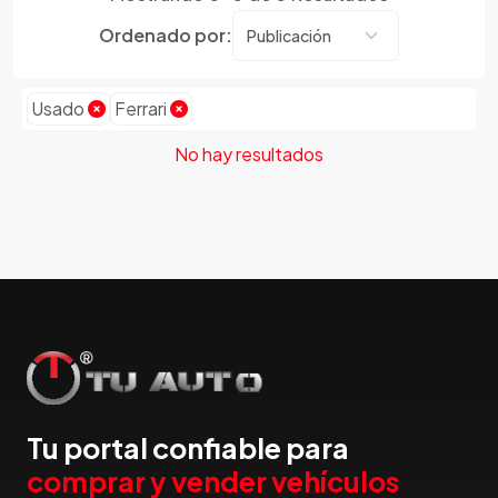
Dmc
Ordenado por:
Dodge
Dongfeng
Emgrand
Usado
Ferrari
Faw
No hay resultados
Ferrari
Fiat
Ford
Foton
Gac
Geely
Geo
Gmc
Gonow
Tu portal confiable para
Great Wall
comprar y vender vehículos
Hafei