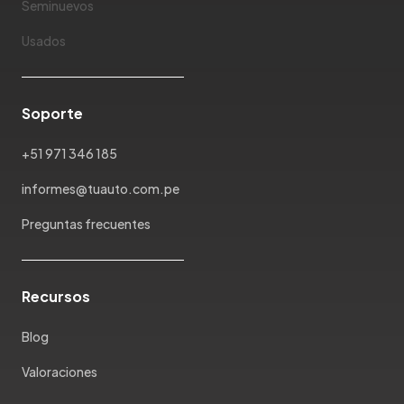
Seminuevos
Mahindra
Usados
Maserati
Maxus
Mazda
Soporte
McLaren
Mercedes Benz
+51 971 346 185
Mercury
informes@tuauto.com.pe
Mg
Mini
Preguntas frecuentes
Mitsubishi
Morris Garages
Nissan
Recursos
Oldsmobile
Blog
Omoda
Opel
Valoraciones
Peugeot