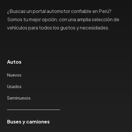
Haima
¿Buscas un portal automotor confiable en Perú?
Haval
Hillman
Somos tu mejor opción, con una amplia selección de
Honda
vehículos para todos los gustos y necesidades.
Hummer
Hyundai
IncaPower
Infiniti
Autos
Isuzu
Nuevos
Jac
Jaecco
Usados
Jaguar
Seminuevos
Jeep
Jetour
Jinbei
Buses y camiones
Jmc