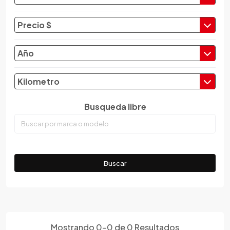
Changan
Changfeng
Precio $
Changhe
Chery
Año
Chevrolet
Chrysler
Kilometro
Citroen
Busqueda libre
Cupra
Dacia
Daewoo
Daf
Buscar
Daihatsu
Datsun
Dayun
Derbi
Dfsk
Mostrando
0
-
0
de
0
Resultados