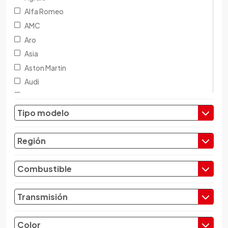
Alfa Romeo
AMC
Aro
Asia
Aston Martin
Audi
Austin
Baic
Tipo modelo
Baw
Bentley
Región
BMW
Brilliance
Combustible
Buick
Byd
Transmisión
Cadillac
Chana
Color