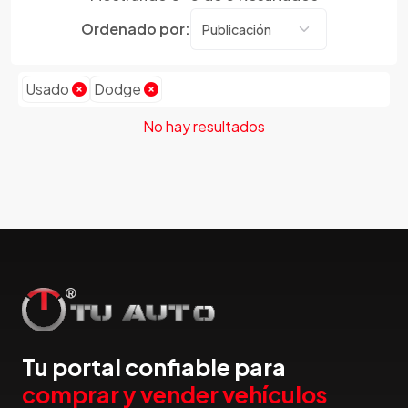
Dmc
Ordenado por:
Dodge
Dongfeng
Usado
Dodge
Emgrand
Faw
No hay resultados
Ferrari
Fiat
Ford
Foton
Gac
Geely
Geo
Gmc
Gonow
Tu portal confiable para
Great Wall
comprar y vender vehículos
Hafei