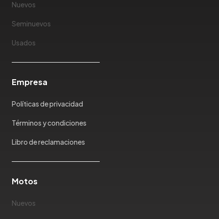
JMEV
Nuevos
Jonway
Seminuevos
Joylong
Kaiyi
Usados
Karry
Keyton
Empresa
Kia
Ktm
Políticas de privacidad
Lada
Lamborghini
Términos y condiciones
Land Rover
Libro de reclamaciones
Landwind
Lexus
Lifan
Motos
Limousine
Nuevos
Lincoln
Lotus