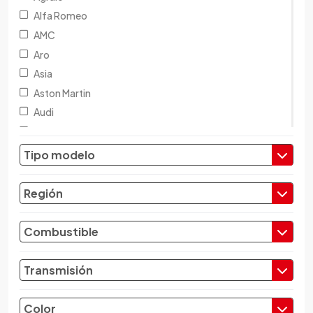
Alfa Romeo
AMC
Aro
Asia
Aston Martin
Audi
Austin
Baic
Tipo modelo
Baw
Bentley
Región
BMW
Brilliance
Combustible
Buick
Byd
Transmisión
Cadillac
Chana
Color