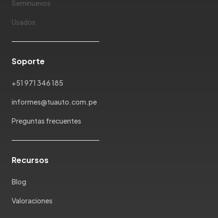
Seminuevos
Mahindra
Usados
Maserati
Maxus
Mazda
Soporte
McLaren
Mercedes Benz
+51 971 346 185
Mercury
informes@tuauto.com.pe
Mg
Mini
Preguntas frecuentes
Mitsubishi
Morris Garages
Nissan
Recursos
Oldsmobile
Blog
Omoda
Opel
Valoraciones
Peugeot