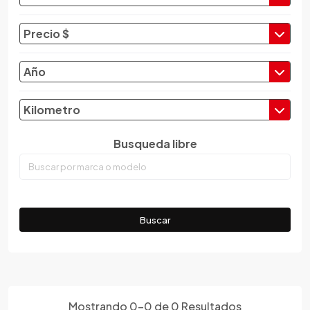
Changan
Changfeng
Precio $
Changhe
Chery
Año
Chevrolet
Chrysler
Kilometro
Citroen
Busqueda libre
Cupra
Dacia
Daewoo
Daf
Buscar
Daihatsu
Datsun
Dayun
Derbi
Dfsk
Mostrando
0
-
0
de
0
Resultados