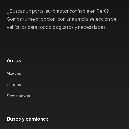
Haima
¿Buscas un portal automotor confiable en Perú?
Haval
Hillman
Somos tu mejor opción, con una amplia selección de
Honda
vehículos para todos los gustos y necesidades.
Hummer
Hyundai
IncaPower
Infiniti
Autos
Isuzu
Nuevos
Jac
Jaecco
Usados
Jaguar
Seminuevos
Jeep
Jetour
Jinbei
Buses y camiones
Jmc