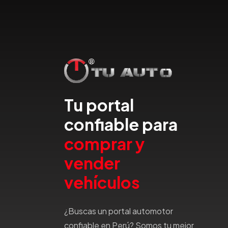
Dfsk
Dmc
Dodge
Dongfeng
Emgrand
Faw
Ferrari
Tu portal
Fiat
confiable para
Ford
Foton
comprar y
Gac
vender
Geely
Geo
vehículos
Gmc
Gonow
¿Buscas un portal automotor
Great Wall
confiable en Perú? Somos tu mejor