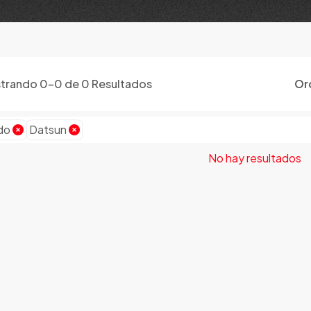
trando
0
-
0
de
0
Resultados
Or
do
Datsun
No hay resultados