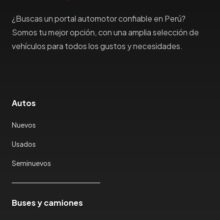
Haima
Haval
¿Buscas un portal automotor confiable en Perú?
Hillman
Somos tu mejor opción, con una amplia selección de
Honda
vehículos para todos los gustos y necesidades.
Hummer
Hyundai
IncaPower
Infiniti
Autos
Isuzu
Jac
Nuevos
Jaecco
Usados
Jaguar
Seminuevos
Jeep
Jetour
Jinbei
Buses y camiones
Jmc
JMEV