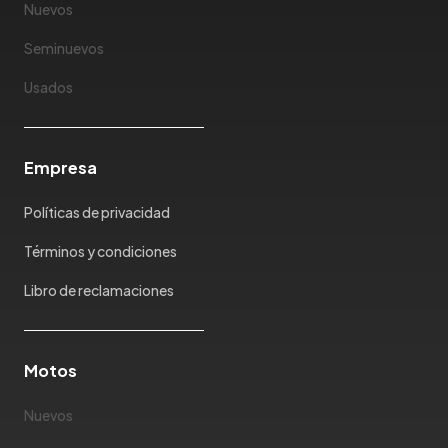
Nuevos
Jonway
Seminuevos
Joylong
Kaiyi
Usados
Karry
Keyton
Empresa
Kia
Ktm
Políticas de privacidad
Lada
Lamborghini
Términos y condiciones
Land Rover
Libro de reclamaciones
Landwind
Lexus
Lifan
Motos
Limousine
Nuevos
Lincoln
Lotus