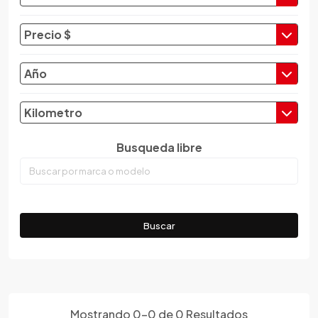
Changan
Changfeng
Precio $
Changhe
Chery
Año
Chevrolet
Chrysler
Kilometro
Citroen
Busqueda libre
Cupra
Dacia
Daewoo
Daf
Buscar
Daihatsu
Datsun
Dayun
Derbi
Dfsk
Mostrando
0
-
0
de
0
Resultados