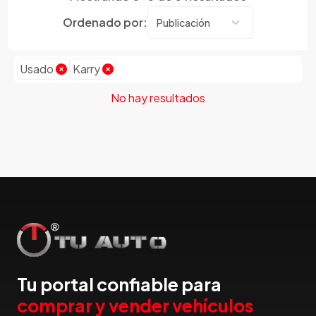
Dmc
Ordenado por:
Dodge
Dongfeng
Emgrand
Usado
Karry
Faw
No hay resultados
Ferrari
Fiat
Ford
Foton
Gac
Geely
Geo
Gmc
Gonow
Great Wall
Tu portal confiable para
Hafei
comprar y vender vehículos