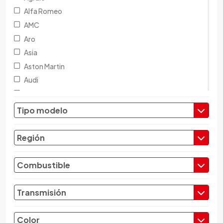
Alfa Romeo
AMC
Aro
Asia
Aston Martin
Audi
Austin
Baic
Tipo modelo
Baw
Bentley
Región
BMW
Brilliance
Combustible
Buick
Byd
Transmisión
Cadillac
Chana
Color