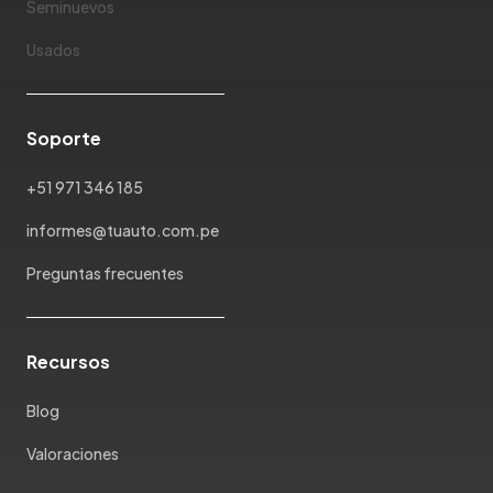
Seminuevos
Mahindra
Usados
Maserati
Maxus
Mazda
Soporte
McLaren
Mercedes Benz
+51 971 346 185
Mercury
informes@tuauto.com.pe
Mg
Mini
Preguntas frecuentes
Mitsubishi
Morris Garages
Nissan
Recursos
Oldsmobile
Blog
Omoda
Opel
Valoraciones
Peugeot