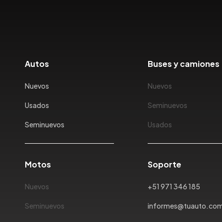
Autos
Buses y camiones
Nuevos
Nuevos
Usados
Seminuevos
Seminuevos
Usados
Motos
Soporte
Nuevos
+51 971 346 185
Seminuevos
informes@tuauto.co