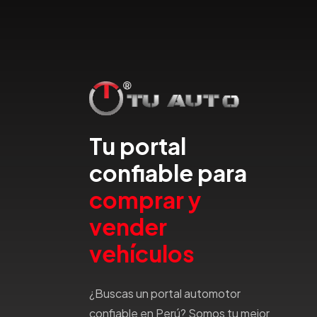
Dfsk
Dmc
Dodge
Dongfeng
Emgrand
Faw
Ferrari
Tu portal
Fiat
confiable para
Ford
Foton
comprar y
Gac
vender
Geely
Geo
vehículos
Gmc
Gonow
¿Buscas un portal automotor
Great Wall
confiable en Perú? Somos tu mejor