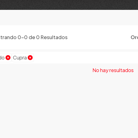
trando
0
-
0
de
0
Resultados
Or
do
Cupra
No hay resultados