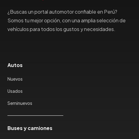
Haima
Haval
¿Buscas un portal automotor confiable en Perú?
Hillman
Somos tu mejor opción, con una amplia selección de
Honda
vehículos para todos los gustos y necesidades.
Hummer
Hyundai
IncaPower
Infiniti
Autos
Isuzu
Jac
Nuevos
Jaecco
Usados
Jaguar
Seminuevos
Jeep
Jetour
Jinbei
Buses y camiones
Jmc
JMEV