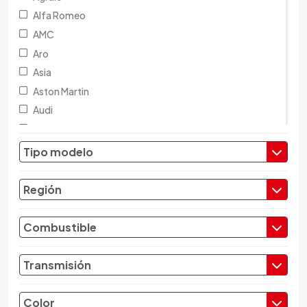
Alfa Romeo
AMC
Aro
Asia
Aston Martin
Audi
Austin
Baic
Tipo modelo
Baw
Bentley
Región
BMW
Brilliance
Combustible
Buick
Byd
Transmisión
Cadillac
Chana
Color