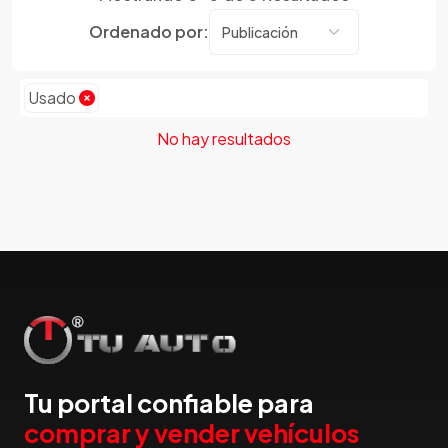
Dmc
Ordenado por:
Dodge
Dongfeng
Emgrand
Usado
Faw
No hay resultados
Ferrari
Fiat
Ford
Foton
Gac
Geely
Geo
Gmc
Gonow
Great Wall
Tu portal confiable para
Hafei
comprar y vender vehículos