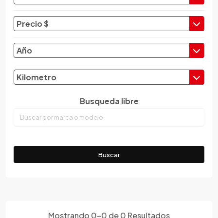
Changan
Changfeng
Precio $
Changhe
Chery
Año
Chevrolet
Chrysler
Kilometro
Citroen
Busqueda libre
Cupra
Dacia
Daewoo
Daf
Buscar
Daihatsu
Datsun
Dayun
Derbi
Dfsk
Mostrando
0
-
0
de
0
Resultados