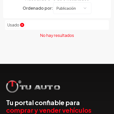
Dmc
Ordenado por:
Dodge
Dongfeng
Emgrand
Usado
Faw
No hay resultados
Ferrari
Fiat
Ford
Foton
Gac
Geely
Geo
Gmc
Gonow
Great Wall
Tu portal confiable para
Hafei
comprar y vender vehículos