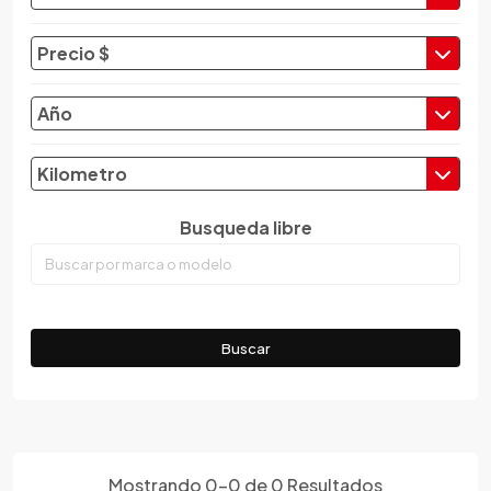
Changan
Changfeng
Precio $
Changhe
Chery
Año
Chevrolet
Chrysler
Kilometro
Citroen
Busqueda libre
Cupra
Dacia
Daewoo
Daf
Buscar
Daihatsu
Datsun
Dayun
Derbi
Dfsk
Mostrando
0
-
0
de
0
Resultados