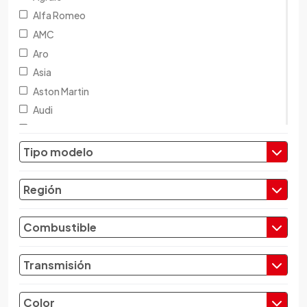
Alfa Romeo
AMC
Aro
Asia
Aston Martin
Audi
Austin
Baic
Tipo modelo
Baw
Bentley
Región
BMW
Brilliance
Combustible
Buick
Byd
Transmisión
Cadillac
Chana
Color