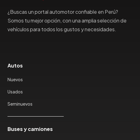
Haima
Haval
¿Buscas un portal automotor confiable en Perú?
Hillman
Somos tu mejor opción, con una amplia selección de
Honda
vehículos para todos los gustos y necesidades.
Hummer
Hyundai
IncaPower
Infiniti
Autos
Isuzu
Jac
Nuevos
Jaecco
Usados
Jaguar
Seminuevos
Jeep
Jetour
Jinbei
Buses y camiones
Jmc
JMEV