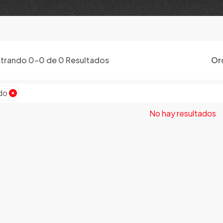
trando
0
-
0
de
0
Resultados
Or
do
No hay resultados