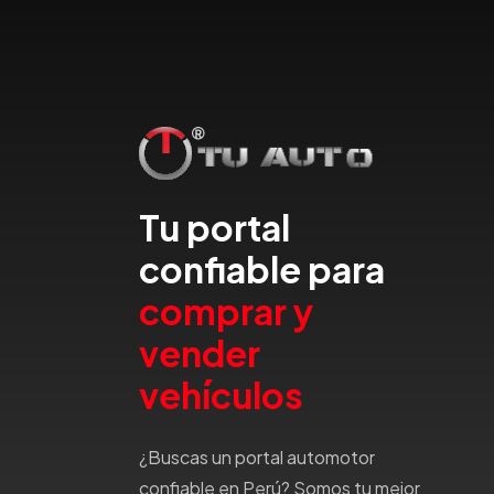
Dfsk
Dmc
Dodge
Dongfeng
Emgrand
Faw
Ferrari
Tu portal
Fiat
Ford
confiable para
Foton
comprar y
Gac
vender
Geely
Geo
vehículos
Gmc
Gonow
¿Buscas un portal automotor
Great Wall
confiable en Perú? Somos tu mejor