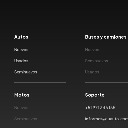
Autos
Buses y camiones
Nuevos
Nuevos
Usados
Seminuevos
Seminuevos
Usados
Motos
Soporte
Nuevos
+51 971 346 185
Seminuevos
informes@tuauto.co