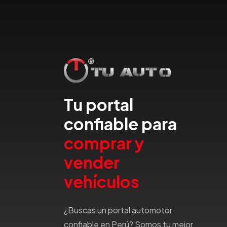
Dfsk
Dmc
Dodge
Dongfeng
Emgrand
Faw
Ferrari
Tu portal
Fiat
Ford
confiable para
Foton
comprar y
Gac
vender
Geely
Geo
vehículos
Gmc
Gonow
¿Buscas un portal automotor
Great Wall
confiable en Perú? Somos tu mejor