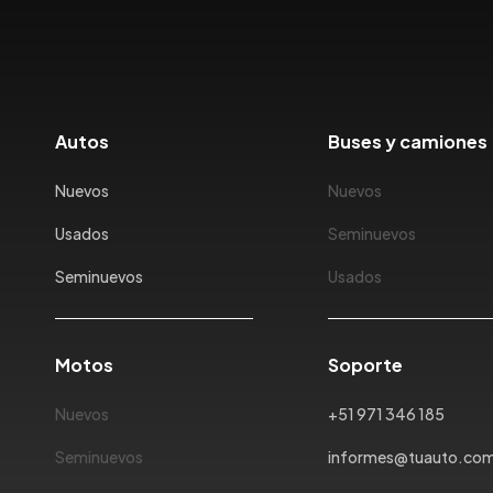
Autos
Buses y camiones
Nuevos
Nuevos
Usados
Seminuevos
Seminuevos
Usados
Motos
Soporte
Nuevos
+51 971 346 185
Seminuevos
informes@tuauto.co