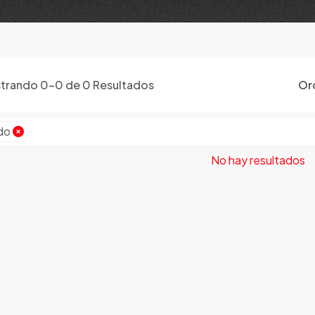
trando
0
-
0
de
0
Resultados
Or
do
No hay resultados