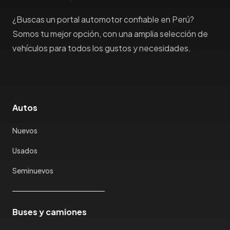
Haima
Haval
¿Buscas un portal automotor confiable en Perú?
Hillman
Somos tu mejor opción, con una amplia selección de
Honda
vehículos para todos los gustos y necesidades.
Hummer
Hyundai
IncaPower
Infiniti
Autos
Isuzu
Jac
Nuevos
Jaecco
Usados
Jaguar
Seminuevos
Jeep
Jetour
Jinbei
Buses y camiones
Jmc
JMEV