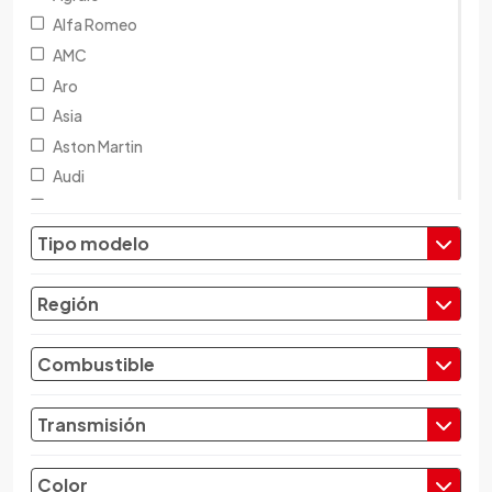
Alfa Romeo
AMC
Aro
Asia
Aston Martin
Audi
Austin
Baic
Tipo modelo
Baw
Bentley
Región
BMW
Brilliance
Combustible
Buick
Byd
Transmisión
Cadillac
Chana
Color