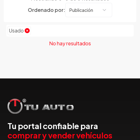
Dmc
Ordenado por:
Dodge
Dongfeng
Emgrand
Usado
Faw
No hay resultados
Ferrari
Fiat
Ford
Foton
Gac
Geely
Geo
Gmc
Gonow
Great Wall
Tu portal confiable para
Hafei
comprar y vender vehículos