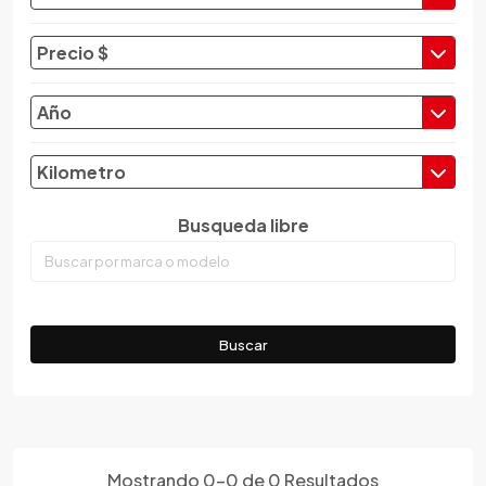
Changan
Changfeng
Precio $
Changhe
Chery
Año
Chevrolet
Chrysler
Kilometro
Citroen
Busqueda libre
Cupra
Dacia
Daewoo
Daf
Buscar
Daihatsu
Datsun
Dayun
Derbi
Dfsk
Mostrando
0
-
0
de
0
Resultados