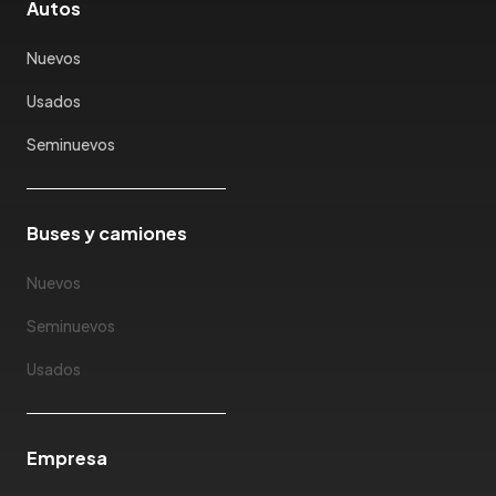
Autos
Kaiyi
Karry
Nuevos
Keyton
Usados
Kia
Ktm
Seminuevos
Lada
Lamborghini
Land Rover
Buses y camiones
Landwind
Nuevos
Lexus
Lifan
Seminuevos
Limousine
Usados
Lincoln
Lotus
Mahindra
Empresa
Maserati