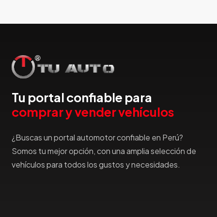
Honda
Hummer
Hyundai
IncaPower
Infiniti
Isuzu
Jac
Tu portal confiable para
Jaecco
comprar y vender vehículos
Jaguar
Jeep
¿Buscas un portal automotor confiable en Perú?
Jetour
Somos tu mejor opción, con una amplia selección de
Jinbei
vehículos para todos los gustos y necesidades.
Jmc
JMEV
Jonway
Joylong