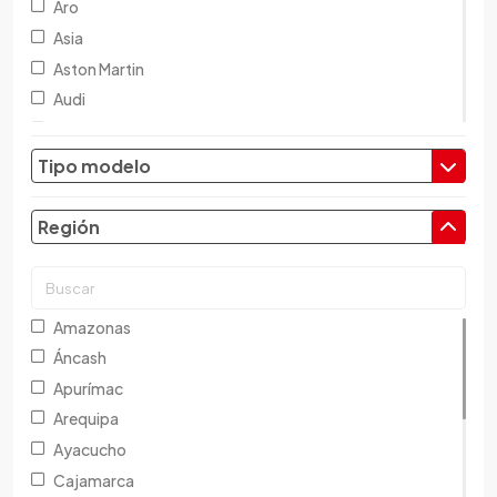
Aro
Asia
Aston Martin
Audi
Austin
Baic
Tipo modelo
Baw
Bentley
Región
BMW
Brilliance
Buick
Amazonas
Byd
Áncash
Cadillac
Apurímac
Chana
Arequipa
Changan
Ayacucho
Changfeng
Cajamarca
Changhe