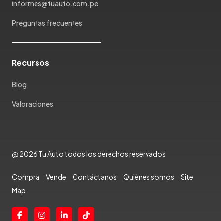
informes@tuauto.com.pe
Ram
Preguntas frecuentes
Rambler
Renault
Rich
Recursos
Rolls Royce
Scion
Blog
Seat
Valoraciones
Shineray
Skoda
Soueast
Ssangyong
@ 2026 Tu Auto todos los derechos reservados
Subaru
Compra
Vende
Contáctanos
Quiénes somos
Site
Suzuki
Map
Tata
Tesla
Toyota