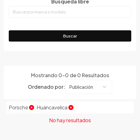
Busqueda libre
Tacna
Emgrand
Tumbes
Faw
Ucayali
Ferrari
Fiat
Buscar
Ford
Foton
Gac
Geely
Mostrando
0
-
0
de
0
Resultados
Geo
Gmc
Ordenado por:
Gonow
Great Wall
Porsche
Huancavelica
Hafei
Haima
No hay resultados
Haval
Hillman