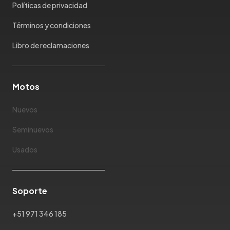
Maxus
Políticas de privacidad
Mazda
Términos y condiciones
McLaren
Mercedes Benz
Libro de reclamaciones
Mercury
Mg
Motos
Mini
Mitsubishi
Nuevos
Morris Garages
Nissan
Seminuevos
Oldsmobile
Usados
Omoda
Opel
Peugeot
Soporte
Plymouth
Pontiac
+51 971 346 185
Porsche