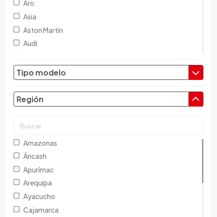
Aro
Asia
Aston Martin
Audi
Austin
Baic
Tipo modelo
Baw
Bentley
Región
BMW
Brilliance
Buick
Amazonas
Byd
Áncash
Cadillac
Apurímac
Chana
Arequipa
Changan
Ayacucho
Changfeng
Cajamarca
Changhe