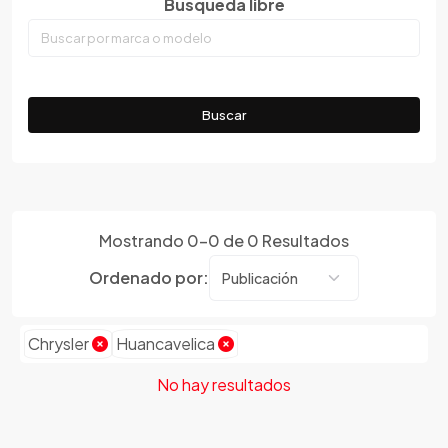
Busqueda libre
Tacna
Emgrand
Tumbes
Faw
Ucayali
Ferrari
Fiat
Buscar
Ford
Foton
Gac
Geely
Mostrando
0
-
0
de
0
Resultados
Geo
Ordenado por:
Gmc
Gonow
Great Wall
Chrysler
Huancavelica
Hafei
No hay resultados
Haima
Haval
Hillman