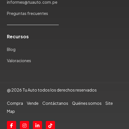
Porsche
informes@tuauto.com.pe
Ram
Preguntas frecuentes
Rambler
Renault
Rich
Recursos
Rolls Royce
Scion
Blog
Seat
Valoraciones
Shineray
Skoda
Soueast
Ssangyong
@ 2026 Tu Auto todos los derechos reservados
Subaru
Compra
Vende
Contáctanos
Quiénes somos
Site
Suzuki
Map
Tata
Tesla
Toyota