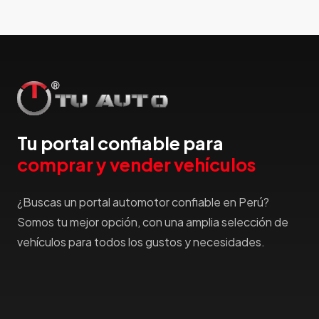
Honda
Hummer
Hyundai
IncaPower
Infiniti
Isuzu
Jac
Tu portal confiable para
Jaecco
comprar y vender vehículos
Jaguar
Jeep
¿Buscas un portal automotor confiable en Perú?
Jetour
Somos tu mejor opción, con una amplia selección de
Jinbei
vehículos para todos los gustos y necesidades.
Jmc
JMEV
Jonway
Joylong