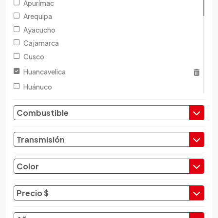
Apurímac
Arequipa
Ayacucho
Cajamarca
Cusco
Huancavelica
Huánuco
Ica
Combustible
Junín
La Libertad
Transmisión
Lambayeque
Lima
Color
Loreto
Madre de Dios
Precio $
Moquegua
Pasco