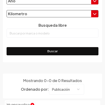
Año
Piura
Prov. Const. del Callao
Kilometro
Puno
San Martin
Busqueda libre
Tacna
Tumbes
Ucayali
Buscar
Mostrando
0
-
0
de
0
Resultados
Ordenado por:
Huancavelica