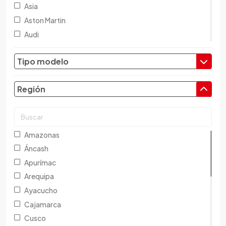
Asia
Aston Martin
Audi
Austin
Tipo modelo
Baic
Baw
Región
Bentley
BMW
Brilliance
Buick
Amazonas
Byd
Áncash
Cadillac
Apurímac
Chana
Arequipa
Changan
Ayacucho
Changfeng
Cajamarca
Changhe
Cusco