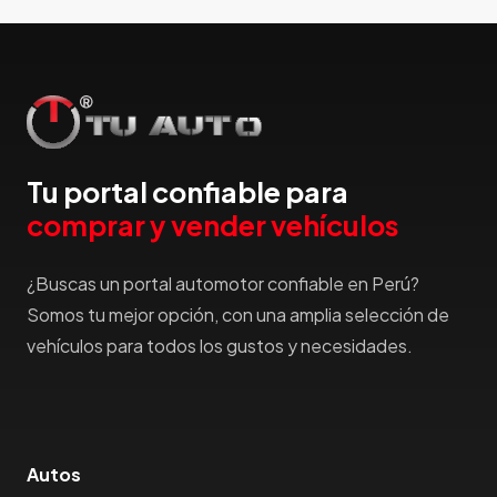
Hummer
Hyundai
IncaPower
Infiniti
Isuzu
Jac
Tu portal confiable para
Jaecco
comprar y vender vehículos
Jaguar
Jeep
¿Buscas un portal automotor confiable en Perú?
Jetour
Somos tu mejor opción, con una amplia selección de
Jinbei
vehículos para todos los gustos y necesidades.
Jmc
JMEV
Jonway
Joylong
Autos
Kaiyi