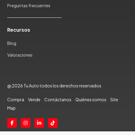
Ram
Preguntas frecuentes
Rambler
Renault
Rich
Recursos
Rolls Royce
Scion
Blog
Seat
Valoraciones
Shineray
Skoda
Soueast
Ssangyong
@ 2026 Tu Auto todos los derechos reservados
Subaru
Compra
Vende
Contáctanos
Quiénes somos
Site
Suzuki
Map
Tata
Tesla
Toyota
Triumph