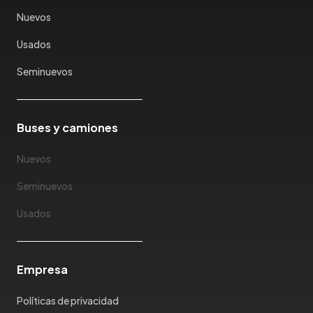
Karry
Nuevos
Keyton
Usados
Kia
Ktm
Seminuevos
Lada
Lamborghini
Land Rover
Buses y camiones
Landwind
Nuevos
Lexus
Lifan
Seminuevos
Limousine
Usados
Lincoln
Lotus
Mahindra
Empresa
Maserati
Maxus
Políticas de privacidad