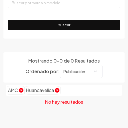
Tumbes
Faw
Ucayali
Ferrari
Fiat
Buscar
Ford
Foton
Gac
Geely
Mostrando
0
-
0
de
0
Resultados
Geo
Ordenado por:
Gmc
Gonow
Great Wall
AMC
Huancavelica
Hafei
No hay resultados
Haima
Haval
Hillman
Honda