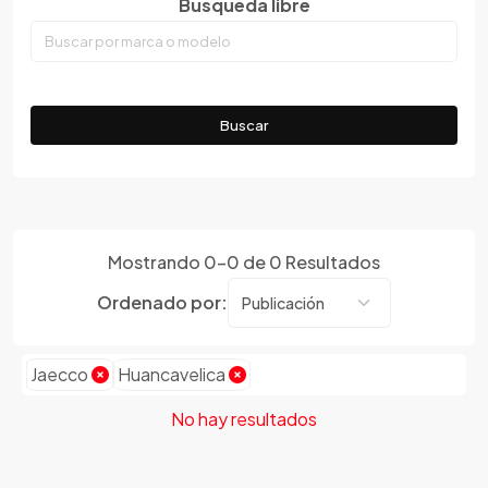
Busqueda libre
Tacna
Emgrand
Tumbes
Faw
Ucayali
Ferrari
Fiat
Buscar
Ford
Foton
Gac
Geely
Mostrando
0
-
0
de
0
Resultados
Geo
Gmc
Ordenado por:
Gonow
Great Wall
Jaecco
Huancavelica
Hafei
Haima
No hay resultados
Haval
Hillman