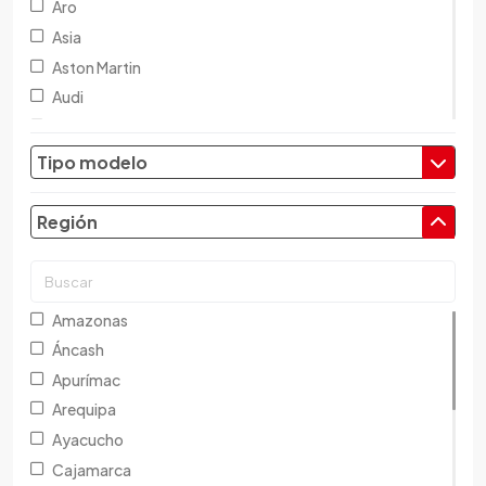
Aro
Asia
Aston Martin
Audi
Austin
Baic
Tipo modelo
Baw
Bentley
Región
BMW
Brilliance
Buick
Amazonas
Byd
Áncash
Cadillac
Apurímac
Chana
Arequipa
Changan
Ayacucho
Changfeng
Cajamarca
Changhe