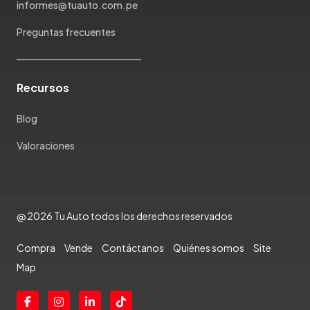
Porsche
informes@tuauto.com.pe
Ram
Preguntas frecuentes
Rambler
Renault
Rich
Recursos
Rolls Royce
Scion
Blog
Seat
Valoraciones
Shineray
Skoda
Soueast
Ssangyong
@ 2026 Tu Auto todos los derechos reservados
Subaru
Compra
Vende
Contáctanos
Quiénes somos
Site
Suzuki
Map
Tata
Tesla
Toyota