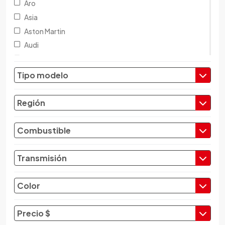
Aro
Asia
Aston Martin
Audi
Austin
Baic
Tipo modelo
Baw
Bentley
Región
BMW
Brilliance
Combustible
Buick
Byd
Transmisión
Cadillac
Chana
Color
Changan
Changfeng
Precio $
Changhe