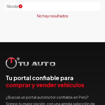
Emgrand
Skoda
Faw
No hay resultados
Ferrari
Fiat
Ford
Foton
Gac
Geely
Geo
Gmc
Gonow
Great Wall
Tu portal confiable para
Hafei
comprar y vender vehículos
Haima
Haval
¿Buscas un portal automotor confiable en Perú?
Hillman
Somos tu mejor opción, con una amplia selección de