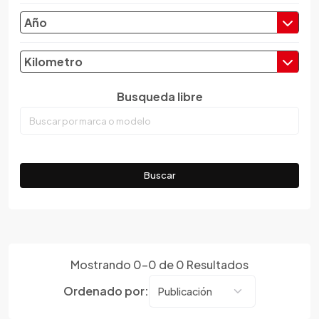
Chery
Año
Chevrolet
Chrysler
Kilometro
Citroen
Busqueda libre
Cupra
Dacia
Daewoo
Daf
Buscar
Daihatsu
Datsun
Dayun
Derbi
Dfsk
Mostrando
0
-
0
de
0
Resultados
Dmc
Ordenado por:
Dodge
Dongfeng