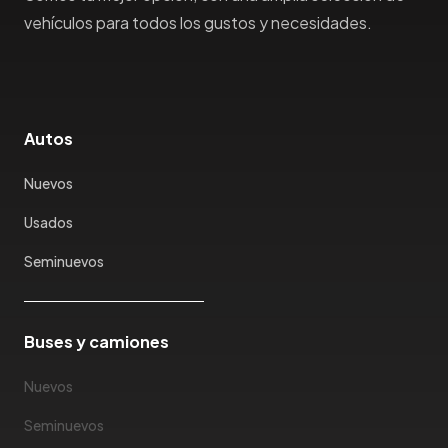
Honda
vehículos para todos los gustos y necesidades.
Hummer
Hyundai
IncaPower
Infiniti
Autos
Isuzu
Jac
Nuevos
Jaecco
Usados
Jaguar
Seminuevos
Jeep
Jetour
Jinbei
Buses y camiones
Jmc
JMEV
Nuevos
Jonway
Seminuevos
Joylong