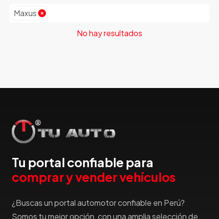
Emgrand
Maxus
Faw
No hay resultados
Ferrari
Fiat
Ford
Foton
Gac
Geely
Geo
Gmc
Gonow
Great Wall
Tu portal confiable para
Hafei
comprar y vender vehículos
Haima
Haval
¿Buscas un portal automotor confiable en Perú?
Hillman
Somos tu mejor opción, con una amplia selección de