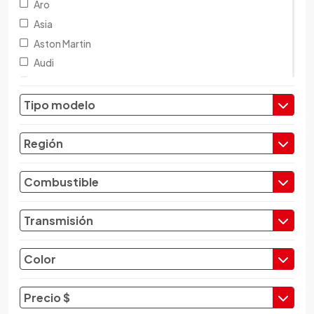
Aro
Asia
Aston Martin
Audi
Austin
Baic
Tipo modelo
Baw
Bentley
Región
BMW
Brilliance
Combustible
Buick
Byd
Transmisión
Cadillac
Chana
Color
Changan
Changfeng
Precio $
Changhe