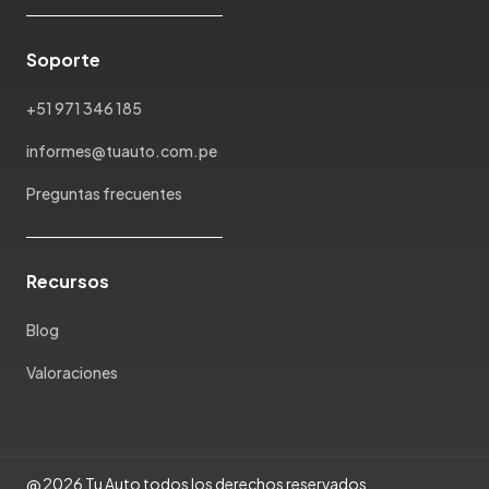
Maxus
Mazda
Soporte
McLaren
Mercedes Benz
+51 971 346 185
Mercury
informes@tuauto.com.pe
Mg
Mini
Preguntas frecuentes
Mitsubishi
Morris Garages
Nissan
Recursos
Oldsmobile
Blog
Omoda
Opel
Valoraciones
Peugeot
Plymouth
Pontiac
@ 2026 Tu Auto todos los derechos reservados