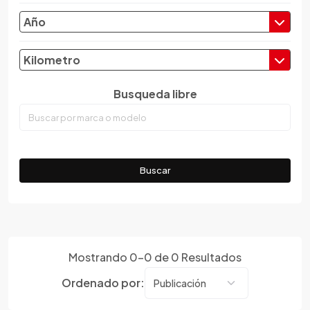
Chery
Año
Chevrolet
Chrysler
Kilometro
Citroen
Busqueda libre
Cupra
Dacia
Daewoo
Daf
Buscar
Daihatsu
Datsun
Dayun
Derbi
Dfsk
Mostrando
0
-
0
de
0
Resultados
Dmc
Ordenado por:
Dodge
Dongfeng