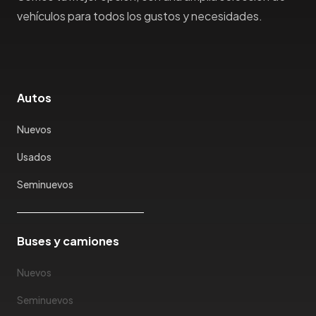
Honda
vehículos para todos los gustos y necesidades.
Hummer
Hyundai
IncaPower
Infiniti
Autos
Isuzu
Jac
Nuevos
Jaecco
Usados
Jaguar
Seminuevos
Jeep
Jetour
Jinbei
Buses y camiones
Jmc
JMEV
Nuevos
Jonway
Seminuevos
Joylong