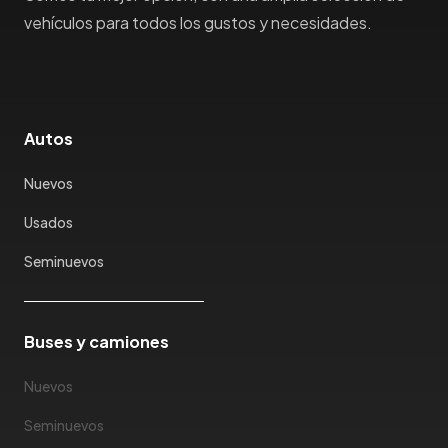
Honda
vehículos para todos los gustos y necesidades.
Hummer
Hyundai
IncaPower
Infiniti
Autos
Isuzu
Nuevos
Jac
Jaecco
Usados
Jaguar
Seminuevos
Jeep
Jetour
Jinbei
Buses y camiones
Jmc
JMEV
Nuevos
Jonway
Seminuevos
Joylong