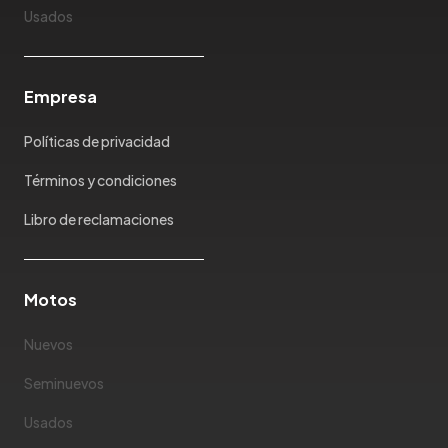
Kaiyi
Usados
Karry
Keyton
Empresa
Kia
Ktm
Políticas de privacidad
Lada
Lamborghini
Términos y condiciones
Land Rover
Libro de reclamaciones
Landwind
Lexus
Lifan
Motos
Limousine
Nuevos
Lincoln
Lotus
Seminuevos
Mahindra
Usados
Maserati