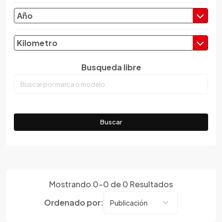
Changhe
Año
Chery
Chevrolet
Kilometro
Chrysler
Citroen
Busqueda libre
Cupra
Dacia
Daewoo
Daf
Buscar
Daihatsu
Datsun
Dayun
Derbi
Dfsk
Mostrando
0
-
0
de
0
Resultados
Dmc
Ordenado por:
Dodge
Dongfeng