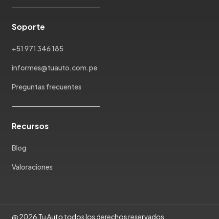
Maxus
Mazda
Soporte
McLaren
Mercedes Benz
+51 971 346 185
Mercury
informes@tuauto.com.pe
Mg
Mini
Preguntas frecuentes
Mitsubishi
Morris Garages
Nissan
Recursos
Oldsmobile
Blog
Omoda
Opel
Valoraciones
Peugeot
Plymouth
Pontiac
@ 2026 Tu Auto todos los derechos reservados