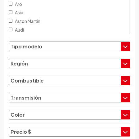
Aro
Asia
Aston Martin
Audi
Austin
Tipo modelo
Baic
Baw
Región
Bentley
BMW
Combustible
Brilliance
Buick
Transmisión
Byd
Cadillac
Color
Chana
Changan
Precio $
Changfeng