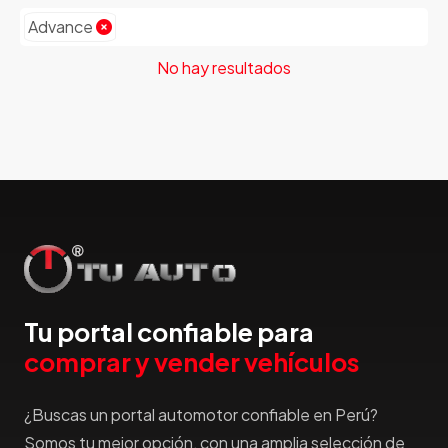
Advance
Emgrand
Faw
No hay resultados
Ferrari
Fiat
Ford
Foton
Gac
Geely
Geo
Gmc
Gonow
Tu portal confiable para
Great Wall
comprar y vender vehículos
Hafei
Haima
¿Buscas un portal automotor confiable en Perú?
Haval
Hillman
Somos tu mejor opción, con una amplia selección de