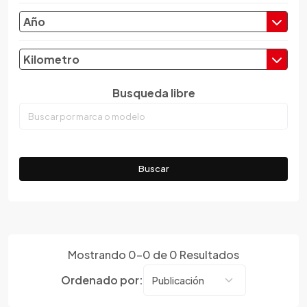
Chery
Año
Chevrolet
Chrysler
Kilometro
Citroen
Busqueda libre
Cupra
Dacia
Daewoo
Daf
Buscar
Daihatsu
Datsun
Dayun
Derbi
Dfsk
Mostrando
0
-
0
de
0
Resultados
Dmc
Ordenado por:
Dodge
Dongfeng