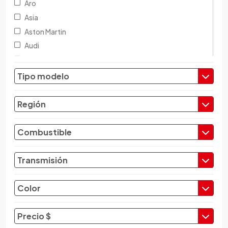
Aro
Asia
Aston Martin
Audi
Austin
Baic
Tipo modelo
Baw
Bentley
Región
BMW
Brilliance
Combustible
Buick
Byd
Transmisión
Cadillac
Chana
Color
Changan
Changfeng
Precio $
Changhe