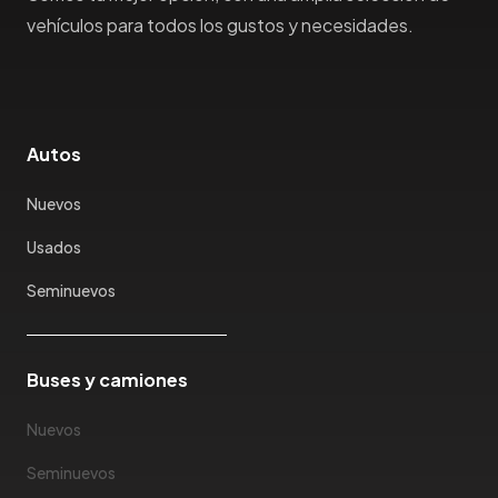
Honda
vehículos para todos los gustos y necesidades.
Hummer
Hyundai
IncaPower
Infiniti
Autos
Isuzu
Nuevos
Jac
Jaecco
Usados
Jaguar
Seminuevos
Jeep
Jetour
Jinbei
Buses y camiones
Jmc
JMEV
Nuevos
Jonway
Seminuevos
Joylong