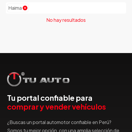
Emgrand
Haima
Faw
No hay resultados
Ferrari
Fiat
Ford
Foton
Gac
Geely
Geo
Gmc
Gonow
Great Wall
Tu portal confiable para
Hafei
comprar y vender vehículos
Haima
¿Buscas un portal automotor confiable en Perú?
Haval
Hillman
Somos tu mejor opción, con una amplia selección de