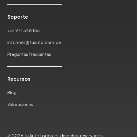
Maxus
Mazda
Soporte
McLaren
Mercedes Benz
+51 971 346 185
Mercury
informes@tuauto.com.pe
Mg
Mini
Preguntas frecuentes
Mitsubishi
Morris Garages
Nissan
Recursos
Oldsmobile
Blog
Omoda
Opel
Valoraciones
Peugeot
Plymouth
Pontiac
@ 2026 Tu Auto todos los derechos reservados