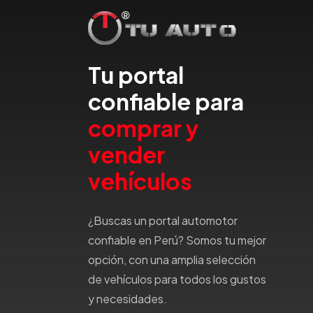
Emgrand
Faw
Ferrari
Tu portal
Fiat
confiable para
Ford
Foton
comprar y
Gac
vender
Geely
Geo
vehículos
Gmc
Gonow
¿Buscas un portal automotor
Great Wall
confiable en Perú? Somos tu mejor
Hafei
opción, con una amplia selección
Haima
de vehículos para todos los gustos
Haval
y necesidades.
Hillman