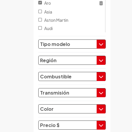
Aro
Asia
Aston Martin
Audi
Austin
Tipo modelo
Baic
Baw
Región
Bentley
BMW
Combustible
Brilliance
Buick
Transmisión
Byd
Cadillac
Color
Chana
Changan
Precio $
Changfeng