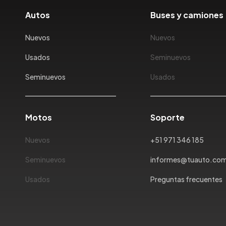
Autos
Buses y camiones
Nuevos
Nuevos
Usados
Seminuevos
Seminuevos
Usados
Motos
Soporte
Nuevos
+51 971 346 185
Seminuevos
informes@tuauto.co
Usados
Preguntas frecuentes