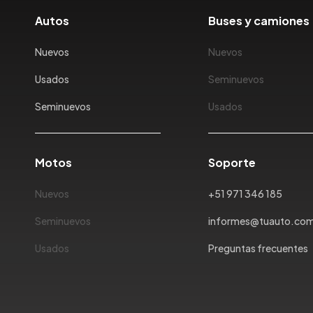
Autos
Buses y camiones
Nuevos
Nuevos
Usados
Seminuevos
Seminuevos
Usados
Motos
Soporte
Nuevos
+51 971 346 185
Seminuevos
informes@tuauto.co
Usados
Preguntas frecuentes