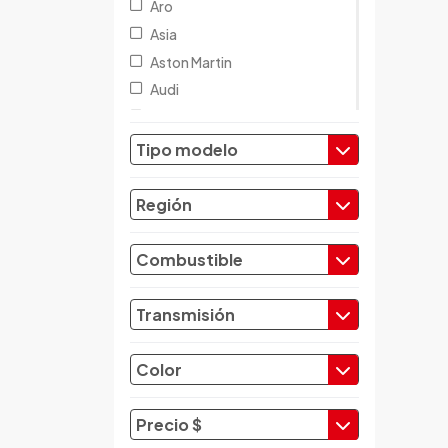
Aro
Asia
Aston Martin
Audi
Austin
Baic
Tipo modelo
Baw
Bentley
Región
BMW
Brilliance
Combustible
Buick
Byd
Transmisión
Cadillac
Chana
Color
Changan
Changfeng
Precio $
Changhe