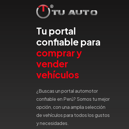
Emgrand
Faw
Ferrari
Tu portal
Fiat
Ford
confiable para
Foton
comprar y
Gac
vender
Geely
Geo
vehículos
Gmc
Gonow
¿Buscas un portal automotor
Great Wall
confiable en Perú? Somos tu mejor
Hafei
opción, con una amplia selección
Haima
de vehículos para todos los gustos
Haval
y necesidades.
Hillman