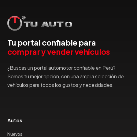
Hyundai
IncaPower
Infiniti
Isuzu
Jac
Tu portal confiable para
Jaecco
comprar y vender vehículos
Jaguar
Jeep
¿Buscas un portal automotor confiable en Perú?
Jetour
Somos tu mejor opción, con una amplia selección de
Jinbei
vehículos para todos los gustos y necesidades.
Jmc
JMEV
Jonway
Joylong
Autos
Kaiyi
Karry
Nuevos