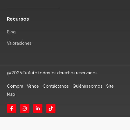
Renault
Rich
Recursos
Rolls Royce
Scion
Blog
Seat
Valoraciones
Shineray
Skoda
Soueast
Ssangyong
@ 2026 Tu Auto todos los derechos reservados
Subaru
Compra
Vende
Contáctanos
Quiénes somos
Site
Suzuki
Map
Tata
Tesla
Toyota
Triumph
VGV