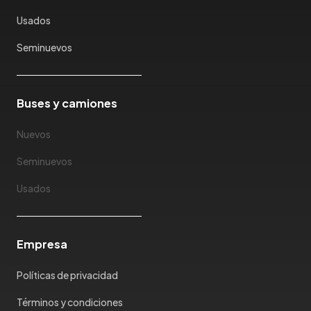
Keyton
Usados
Kia
Ktm
Seminuevos
Lada
Lamborghini
Land Rover
Buses y camiones
Landwind
Nuevos
Lexus
Lifan
Seminuevos
Limousine
Usados
Lincoln
Lotus
Mahindra
Empresa
Maserati
Maxus
Políticas de privacidad
Mazda
Términos y condiciones