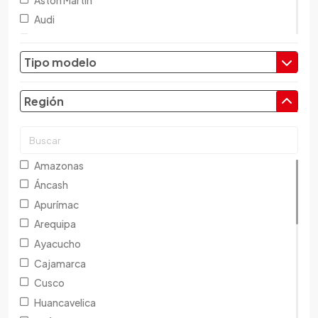
Audi
Austin
Baic
Tipo modelo
Baw
Bentley
Región
BMW
Brilliance
Buick
Amazonas
Byd
Áncash
Cadillac
Apurímac
Chana
Arequipa
Changan
Ayacucho
Changfeng
Cajamarca
Changhe
Cusco
Chery
Huancavelica
Chevrolet