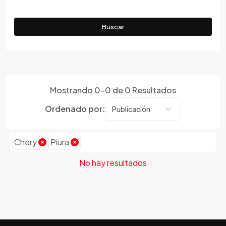
Ucayali
Ferrari
Fiat
Buscar
Ford
Foton
Gac
Geely
Mostrando
0
-
0
de
0
Resultados
Geo
Ordenado por:
Gmc
Gonow
Great Wall
Chery
Piura
Hafei
No hay resultados
Haima
Haval
Hillman
Honda
Hummer