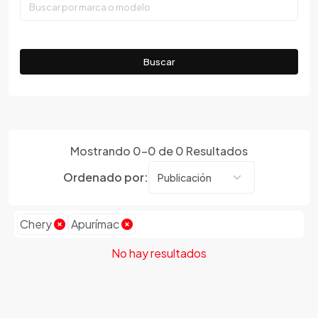
Tumbes
Faw
Ucayali
Ferrari
Fiat
Buscar
Ford
Foton
Gac
Geely
Mostrando
0
-
0
de
0
Resultados
Geo
Ordenado por:
Gmc
Gonow
Great Wall
Chery
Apurímac
Hafei
No hay resultados
Haima
Haval
Hillman
Honda