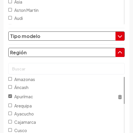
Asia
Aston Martin
Audi
Austin
Baic
Tipo modelo
Baw
Bentley
Región
BMW
Brilliance
Buick
Amazonas
Byd
Áncash
Cadillac
Apurímac
Chana
Arequipa
Changan
Ayacucho
Changfeng
Cajamarca
Changhe
Cusco