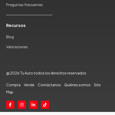
Ram
Preguntas frecuentes
Rambler
Renault
Rich
Recursos
Rolls Royce
Scion
Blog
Seat
Valoraciones
Shineray
Skoda
Soueast
Ssangyong
@ 2026 Tu Auto todos los derechos reservados
Subaru
Compra
Vende
Contáctanos
Quiénes somos
Site
Suzuki
Map
Tata
Tesla
Toyota
Triumph