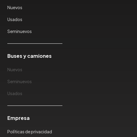
Karry
Nuevos
Keyton
Usados
Kia
Ktm
Seminuevos
Lada
Lamborghini
Land Rover
Buses y camiones
Landwind
Nuevos
Lexus
Lifan
Seminuevos
Limousine
Usados
Lincoln
Lotus
Mahindra
Empresa
Maserati
Maxus
Políticas de privacidad