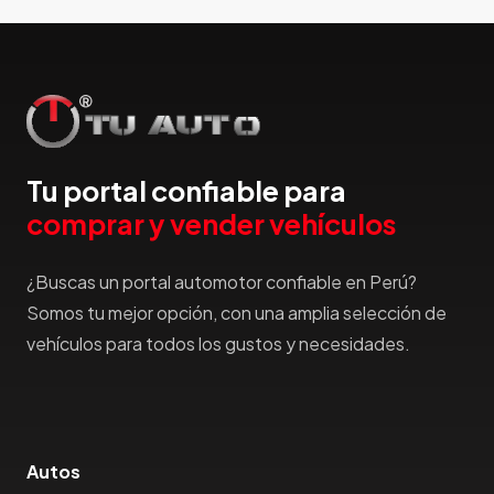
Hummer
Hyundai
IncaPower
Infiniti
Isuzu
Jac
Tu portal confiable para
Jaecco
comprar y vender vehículos
Jaguar
Jeep
¿Buscas un portal automotor confiable en Perú?
Jetour
Somos tu mejor opción, con una amplia selección de
Jinbei
vehículos para todos los gustos y necesidades.
Jmc
JMEV
Jonway
Joylong
Autos
Kaiyi