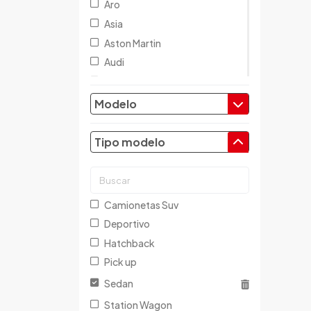
Aro
Asia
Aston Martin
Audi
Austin
Baic
Modelo
Baw
Bentley
Tipo modelo
BMW
Brilliance
Buick
Camionetas Suv
Byd
Deportivo
Cadillac
Hatchback
Chana
Pick up
Changan
Sedan
Changfeng
Station Wagon
Changhe