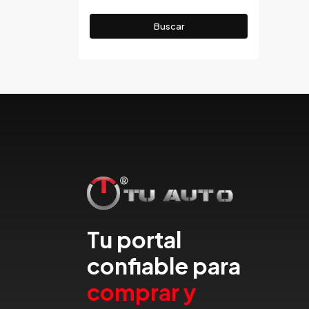
Honda
Buscar
Hummer
Hyundai
IncaPower
Infiniti
Isuzu
Jac
Jaecco
Jaguar
Jeep
Jetour
Jinbei
Tu portal
Jmc
confiable para
JMEV
Jonway
comprar y
Joylong