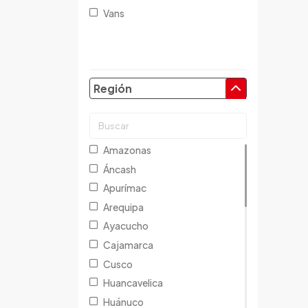
Vans
Chery
Chevrolet
Chrysler
Citroen
Región
Cupra
Dacia
Daewoo
Amazonas
Daf
Áncash
Daihatsu
Apurímac
Datsun
Arequipa
Dayun
Ayacucho
Derbi
Cajamarca
Dfsk
Cusco
Dmc
Huancavelica
Dodge
Huánuco
Dongfeng