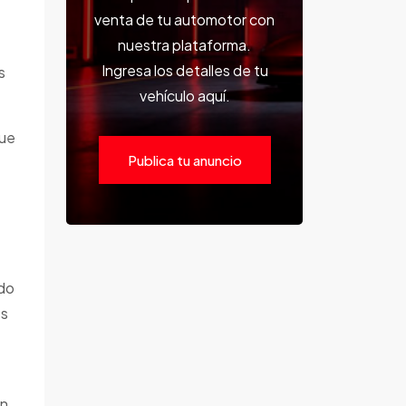
venta de tu automotor con
nuestra plataforma.
Ingresa los detalles de tu
s
vehículo aquí.
que
Publica tu anuncio
ndo
os
an