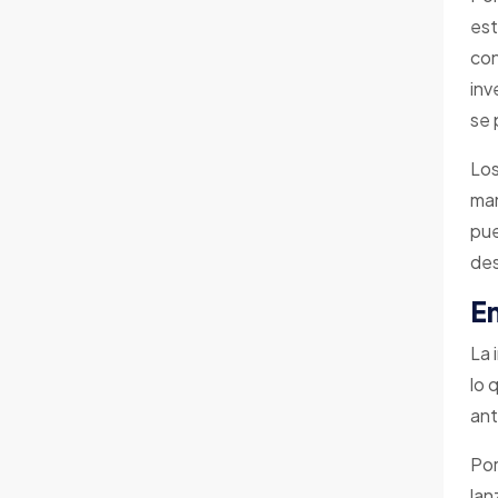
est
con
inv
se 
Los
man
pue
des
E
La 
lo 
ant
Por
lan