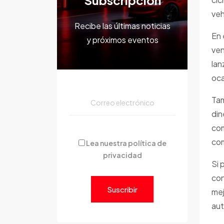
Subscripción
veh
Recibe las últimas noticias
En 
y próximos eventos
ven
lan
oca
Tam
din
com
com
Lea nuestra política de
privacidad
Si 
con
Suscribir
mej
aut