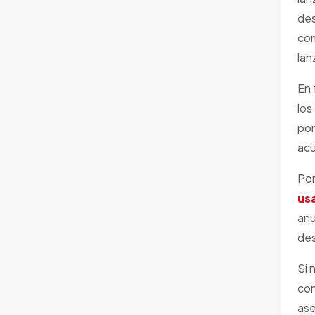
des
com
lan
En 
los
por
acu
Por
us
anu
des
Si 
con
ase