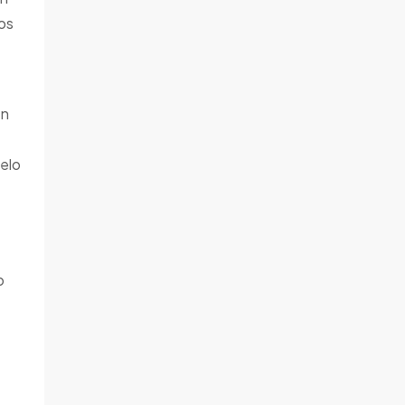
os
en
elo
o