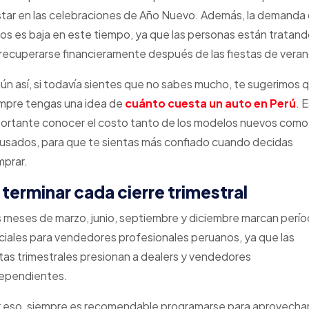
tar en las celebraciones de Año Nuevo. Además, la demanda
os es baja en este tiempo, ya que las personas están tratan
recuperarse financieramente después de las fiestas de veran
aún así, si todavía sientes que no sabes mucho, te sugerimos 
mpre tengas una idea de
cuánto cuesta un auto en Perú
. 
ortante conocer el costo tanto de los modelos nuevos como
 usados, para que te sientas más confiado cuando decidas
prar.
 terminar cada cierre trimestral
 meses de marzo, junio, septiembre y diciembre marcan perí
ciales para vendedores profesionales peruanos, ya que las
as trimestrales presionan a dealers y vendedores
dependientes.
 eso, siempre es recomendable programarse para aprovecha