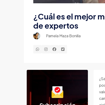
¿Cuál es el mejor 
de expertos
Pamela Maza Bonilla
¿Sa
pod
val
cam
cic