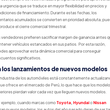
a urgencia que se traduce en mayor flexibilidad en precios y
diciones de financiamiento.Durante estas fechas, los
entarios acumulados se convierten en prioridad absoluta, pue
produce el cierre comercial trimestral.
 vendedores prefieren sacrificar margen de ganancia antes 
tener vehículos estancados en sus patios. Por esta razón,
des aprovechar esta dinámica comercial para conseguir
cuentos significativos.
n los lanzamientos de nuevos modelos
industria de los automóviles está constantemente actualiza
que ofrece en el mercado de Perú, lo que hace que los model
eriores pierdan valor cada vez que lleguen nuevos modelos.
 ejemplo, cuando marcas como
Toyota
,
Hyundai
o
Nissan
zan nuevos modelos, los autos del año pasado dejan de ser t