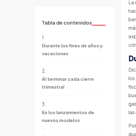
La 
hac
ben
Tabla de contenidos
más
exp
1.
cóm
Durante los fines de años y
vacaciones
Du
Dic
2.
los
Al terminar cada cierre
fis
trimestral
bue
gas
3.
las
En los lanzamientos de
nuevos modelos
Por
due