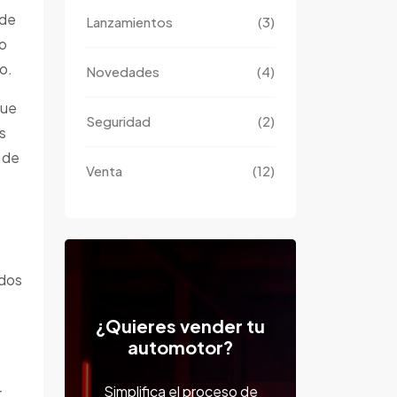
 de
Lanzamientos
(3)
do
o.
Novedades
(4)
que
Seguridad
(2)
Es
 de
Venta
(12)
odos
¿Quieres vender tu
automotor?
Simplifica el proceso de
r