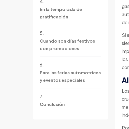
4.
gas
En la temporada de
aut
gratificación
de 
5.
Si 
Cuando son días festivos
sie
con promociones
imp
los
6.
com
Para las ferias automotrices
Al
y eventos especiales
Los
7.
cru
Conclusión
met
in
Por