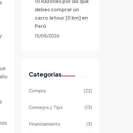
10 Razones por las que
a
debes comprar un
carro Jetour [0 km] en
Perú
y
15/05/2026
que
Categorias
 año
Compra
(22)
e
Consejos y Tips
(13)
chos
Financiamiento
(3)