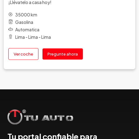
¡Llévatelo a casa hoy!
1098 km
Gasolina
Mecanica
Arequipa - Arequipa - Cerro Colorado
Ver coche
Pregunte ahora
Tu portal confiable para