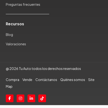
Preguntas frecuentes
Rambler
Renault
Rich
Recursos
Rolls Royce
Scion
Blog
Seat
Valoraciones
Shineray
Skoda
Soueast
Ssangyong
@ 2026 Tu Auto todos los derechos reservados
Subaru
Suzuki
Compra
Vende
Contáctanos
Quiénes somos
Site
Tata
Map
Tesla
Toyota
Triumph