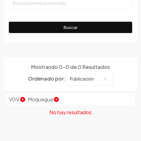
Tumbes
Faw
Ucayali
Ferrari
Fiat
Buscar
Ford
Foton
Gac
Geely
Mostrando
0
-
0
de
0
Resultados
Geo
Gmc
Ordenado por:
Gonow
Great Wall
VGV
Moquegua
Hafei
Haima
No hay resultados
Haval
Hillman
Honda