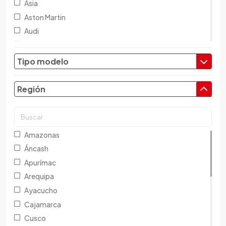
Asia
Aston Martin
Audi
Austin
Baic
Tipo modelo
Baw
Bentley
Región
BMW
Brilliance
Buick
Amazonas
Byd
Áncash
Cadillac
Apurímac
Chana
Arequipa
Changan
Ayacucho
Changfeng
Cajamarca
Changhe
Cusco
Chery