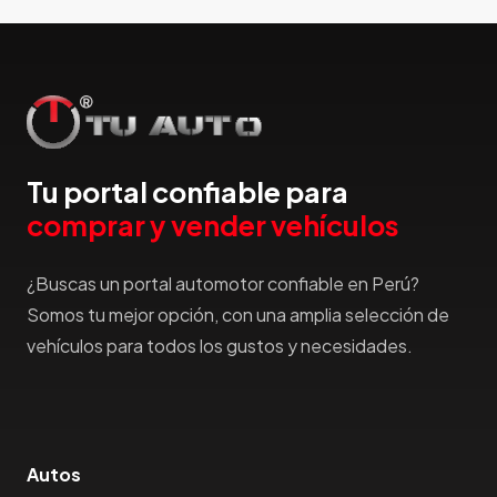
Hummer
Hyundai
IncaPower
Infiniti
Isuzu
Jac
Tu portal confiable para
Jaecco
comprar y vender vehículos
Jaguar
Jeep
¿Buscas un portal automotor confiable en Perú?
Jetour
Somos tu mejor opción, con una amplia selección de
Jinbei
vehículos para todos los gustos y necesidades.
Jmc
JMEV
Jonway
Joylong
Autos
Kaiyi