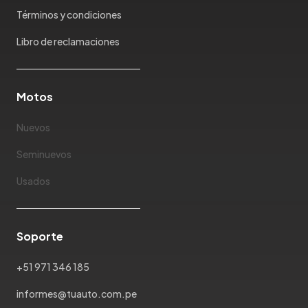
Mazda
Términos y condiciones
McLaren
Mercedes Benz
Libro de reclamaciones
Mercury
Mg
Motos
Mini
Mitsubishi
Nuevos
Morris Garages
Nissan
Seminuevos
Oldsmobile
Usados
Omoda
Opel
Peugeot
Soporte
Plymouth
Pontiac
+51 971 346 185
Porsche
informes@tuauto.com.pe
Ram