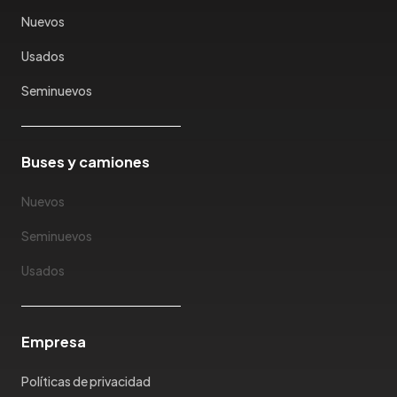
Karry
Nuevos
Keyton
Usados
Kia
Ktm
Seminuevos
Lada
Lamborghini
Land Rover
Buses y camiones
Landwind
Nuevos
Lexus
Lifan
Seminuevos
Limousine
Usados
Lincoln
Lotus
Mahindra
Empresa
Maserati
Maxus
Políticas de privacidad