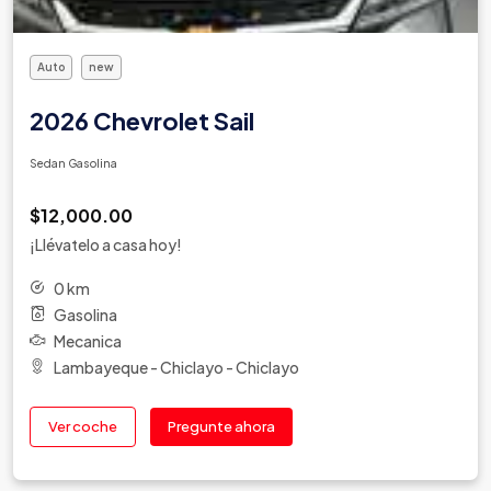
Auto
new
2026 Chevrolet Sail
Sedan Gasolina
$12,000.00
¡Llévatelo a casa hoy!
0 km
Gasolina
Mecanica
Lambayeque - Chiclayo - Chiclayo
Ver coche
Pregunte ahora