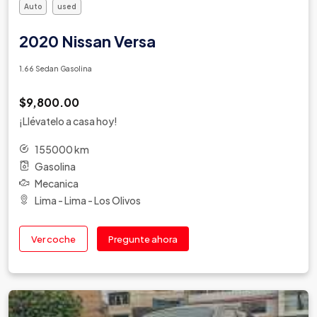
Auto
used
2020 Nissan Versa
1.66 Sedan Gasolina
$9,800.00
¡Llévatelo a casa hoy!
155000 km
Gasolina
Mecanica
Lima - Lima - Los Olivos
Ver coche
Pregunte ahora