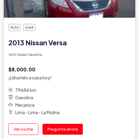
Auto
used
2013 Nissan Versa
1600 Sedan Gasolina
$8,000.00
¡Llévatelo a casa hoy!
79686 km
Gasolina
Mecanica
Lima - Lima - La Molina
Ver coche
Pregunte ahora