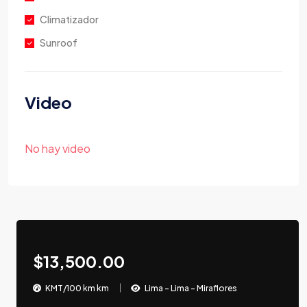
Climatizador
Sunroof
Video
No hay video
$13,500.00
KMT/100 km km
Lima - Lima - Miraflores