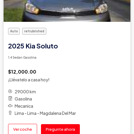
Auto
refrubrished
2025 Kia Soluto
1.4 Sedan Gasolina
$12,000.00
¡Llévatelo a casa hoy!
29000 km
Gasolina
Mecanica
Lima - Lima - Magdalena Del Mar
Ver coche
Pregunte ahora