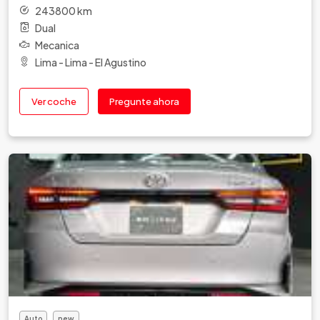
243800 km
Dual
Mecanica
Lima - Lima - El Agustino
Ver coche
Pregunte ahora
Auto
new