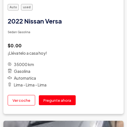
Auto
used
2022 Nissan Versa
Sedan Gasolina
$0.00
¡Llévatelo a casa hoy!
35000 km
Gasolina
Automatica
Lima - Lima - Lima
Ver coche
Pregunte ahora