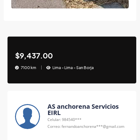
$9,437.00
7100 km
Lima - Lima - San Borja
AS anchorena Servicios
EIRL
Celular: 984540***
Correo: fernandoanchorena***@gmail.com