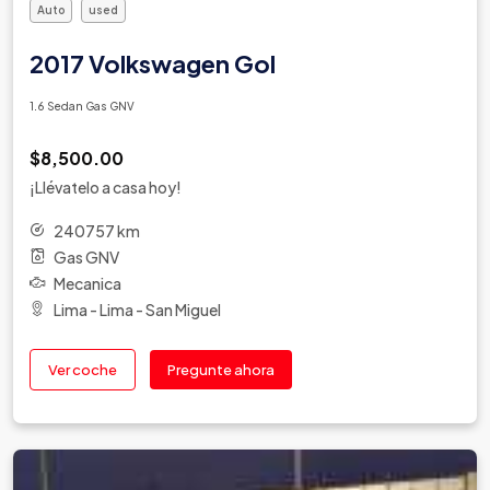
Auto
used
2017 Volkswagen Gol
1.6 Sedan Gas GNV
$8,500.00
¡Llévatelo a casa hoy!
240757 km
Gas GNV
Mecanica
Lima - Lima - San Miguel
Ver coche
Pregunte ahora