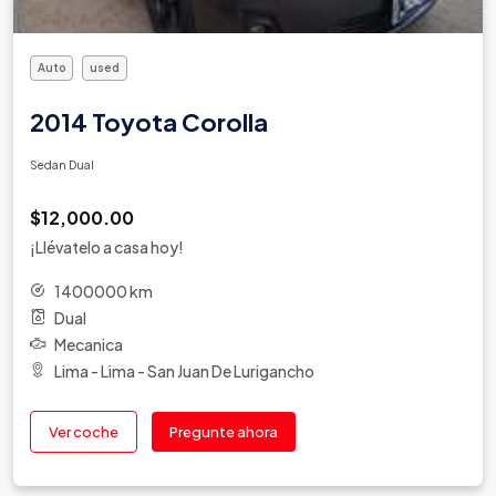
Auto
used
2014 Toyota Corolla
Sedan Dual
$12,000.00
¡Llévatelo a casa hoy!
1400000 km
Dual
Mecanica
Lima - Lima - San Juan De Lurigancho
Ver coche
Pregunte ahora