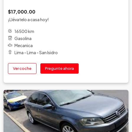
$17,000.00
¡Llévatelo a casa hoy!
16500 km
Gasolina
Mecanica
Lima - Lima - San Isidro
Ver coche
Pregunte ahora