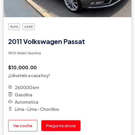
Auto
used
2011 Volkswagen Passat
1800 Sedan Gasolina
$10,000.00
¡Llévatelo a casa hoy!
260000 km
Gasolina
Automatica
Lima - Lima - Chorrillos
Ver coche
Pregunte ahora