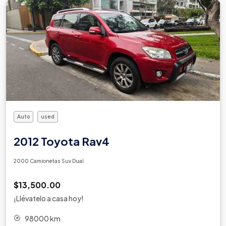
Auto
used
2012 Toyota Rav4
2000 Camionetas Suv Dual
$13,500.00
¡Llévatelo a casa hoy!
98000 km