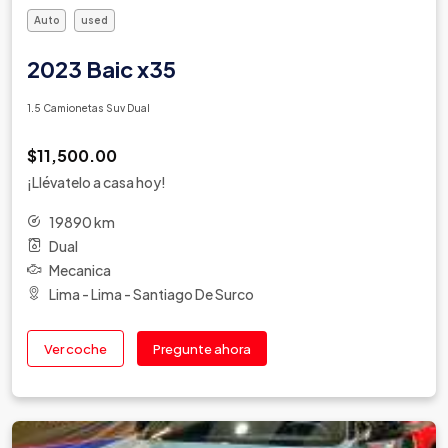
Auto
used
2023 Baic x35
1.5 Camionetas Suv Dual
$11,500.00
¡Llévatelo a casa hoy!
19890 km
Dual
Mecanica
Lima - Lima - Santiago De Surco
Ver coche
Pregunte ahora