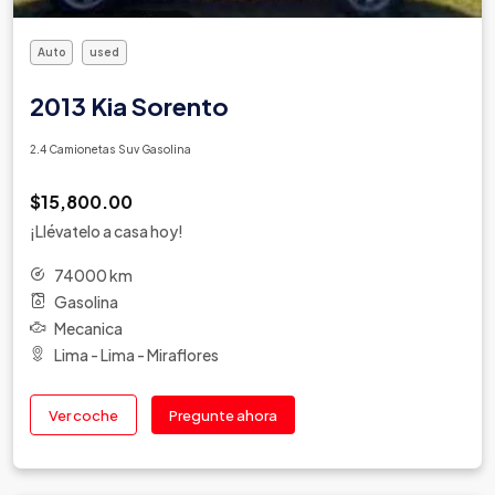
Auto
used
2013 Kia Sorento
2.4 Camionetas Suv Gasolina
$15,800.00
¡Llévatelo a casa hoy!
74000 km
Gasolina
Mecanica
Lima - Lima - Miraflores
Ver coche
Pregunte ahora