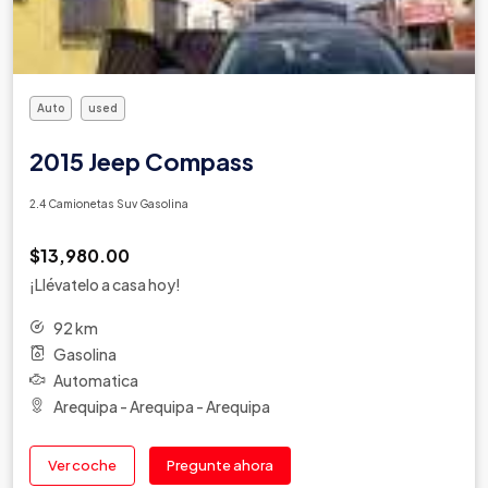
Auto
used
2015 Jeep Compass
2.4 Camionetas Suv Gasolina
$13,980.00
¡Llévatelo a casa hoy!
92 km
Gasolina
Automatica
Arequipa - Arequipa - Arequipa
Ver coche
Pregunte ahora