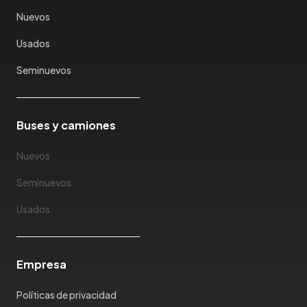
Karry
Nuevos
Keyton
Usados
Kia
Ktm
Seminuevos
Lada
Lamborghini
Land Rover
Buses y camiones
Landwind
Nuevos
Lexus
Lifan
Seminuevos
Limousine
Usados
Lincoln
Lotus
Mahindra
Empresa
Maserati
Maxus
Políticas de privacidad