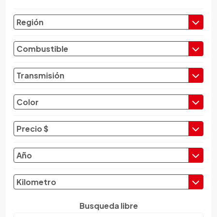
Chevrolet
Región
Chrysler
Citroen
Combustible
Cupra
Dacia
Transmisión
Daewoo
Daf
Color
Daihatsu
Datsun
Precio $
Dayun
Derbi
Año
Dfsk
Dmc
Kilometro
Dodge
Dongfeng
Busqueda libre
Emgrand