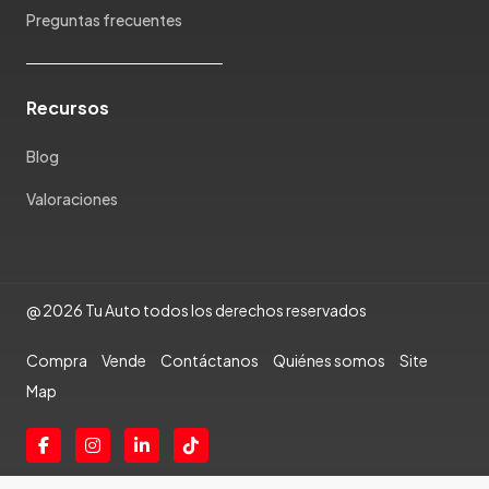
Preguntas frecuentes
Rambler
Renault
Rich
Recursos
Rolls Royce
Scion
Blog
Seat
Valoraciones
Shineray
Skoda
Soueast
Ssangyong
@ 2026 Tu Auto todos los derechos reservados
Subaru
Suzuki
Compra
Vende
Contáctanos
Quiénes somos
Site
Tata
Map
Tesla
Toyota
Triumph