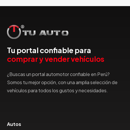
Hummer
Hyundai
IncaPower
Infiniti
Isuzu
Jac
Tu portal confiable para
Jaecco
comprar y vender vehículos
Jaguar
Jeep
¿Buscas un portal automotor confiable en Perú?
Jetour
Somos tu mejor opción, con una amplia selección de
Jinbei
vehículos para todos los gustos y necesidades.
Jmc
JMEV
Jonway
Joylong
Autos
Kaiyi