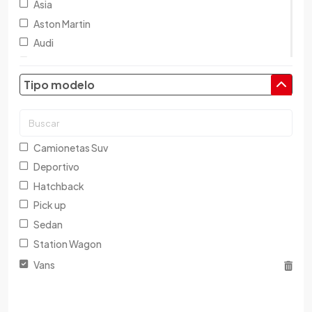
Asia
Aston Martin
Audi
Austin
Baic
Tipo modelo
Baw
Bentley
BMW
Camionetas Suv
Brilliance
Deportivo
Buick
Hatchback
Byd
Pick up
Cadillac
Sedan
Chana
Station Wagon
Changan
Vans
Changfeng
Changhe
Chery