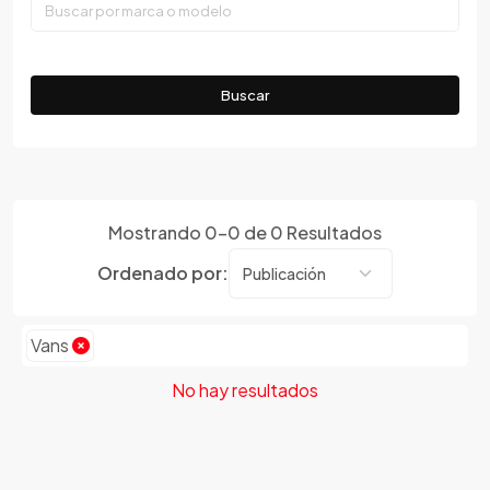
Faw
Ferrari
Fiat
Buscar
Ford
Foton
Gac
Geely
Mostrando
0
-
0
de
0
Resultados
Geo
Gmc
Ordenado por:
Gonow
Great Wall
Vans
Hafei
Haima
No hay resultados
Haval
Hillman
Honda