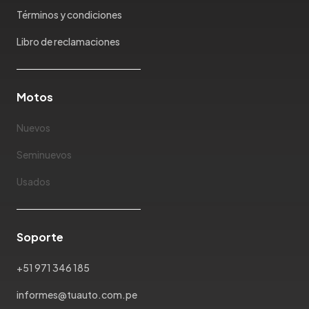
Mazda
Términos y condiciones
McLaren
Mercedes Benz
Libro de reclamaciones
Mercury
Mg
Motos
Mini
Mitsubishi
Nuevos
Morris Garages
Nissan
Seminuevos
Oldsmobile
Usados
Omoda
Opel
Peugeot
Soporte
Plymouth
Pontiac
+51 971 346 185
Porsche
informes@tuauto.com.pe
Ram